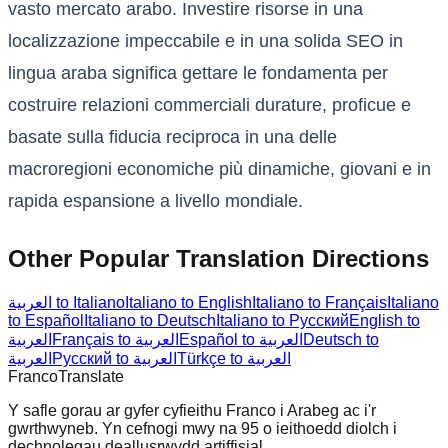
vasto mercato arabo. Investire risorse in una
localizzazione impeccabile e in una solida SEO in
lingua araba significa gettare le fondamenta per
costruire relazioni commerciali durature, proficue e
basate sulla fiducia reciproca in una delle
macroregioni economiche più dinamiche, giovani e in
rapida espansione a livello mondiale.
Other Popular Translation Directions
العربية to Italiano
Italiano to English
Italiano to Français
Italiano
to Español
Italiano to Deutsch
Italiano to Русский
English to
العربية
Français to العربية
Español to العربية
Deutsch to
Türkçe to العربية
Русский to العربية
العربية
Franco
Translate
Y safle gorau ar gyfer cyfieithu Franco i Arabeg ac i'r
gwrthwyneb. Yn cefnogi mwy na 95 o ieithoedd diolch i
dechnolegau deallusrwydd artiffisial.