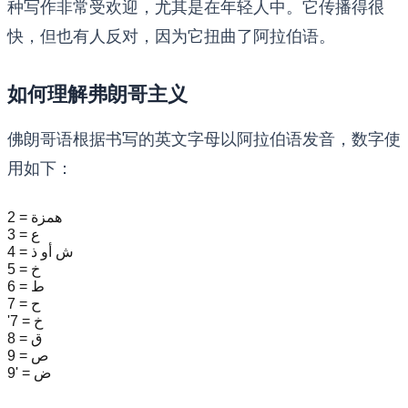
种写作非常受欢迎，尤其是在年轻人中。它传播得很
快，但也有人反对，因为它扭曲了阿拉伯语。
如何理解弗朗哥主义
佛朗哥语根据书写的英文字母以阿拉伯语发音，数字使
用如下：
2 = همزة
3 = ع
4 = ش أو ذ
5 = خ
6 = ط
7 = ح
'7 = خ
8 = ق
9 = ص
9' = ض