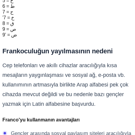
5 = خ
6 = ط
7 = ح
'7 = خ
8 = ق
9 = ص
9' = ض
Frankoculuğun yayılmasının nedeni
Cep telefonları ve akıllı cihazlar aracılığıyla kısa
mesajların yaygınlaşması ve sosyal ağ, e-posta vb.
kullanımının artmasıyla birlikte Arap alfabesi pek çok
cihazda mevcut değildi ve bu nedenle bazı gençler
yazmak için Latin alfabesine başvurdu.
Franco'yu kullanmanın avantajları
Gençler arasında sosyal paylaşım siteleri aracılığıyla