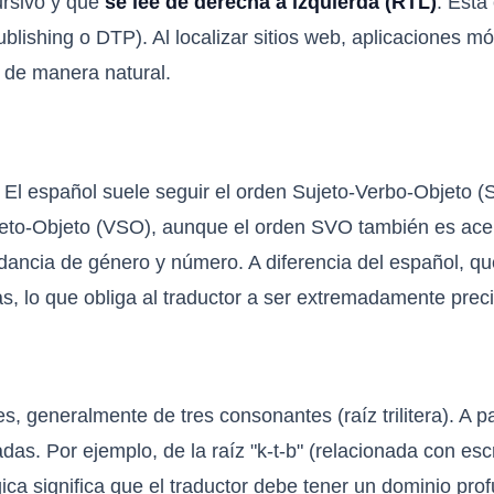
cursivo y que
se lee de derecha a izquierda (RTL)
. Esta
lishing o DTP). Al localizar sitios web, aplicaciones móv
L de manera natural.
. El español suele seguir el orden Sujeto-Verbo-Objeto (
ujeto-Objeto (VSO), aunque el orden SVO también es ac
dancia de género y número. A diferencia del español, que
, lo que obliga al traductor a ser extremadamente preci
, generalmente de tres consonantes (raíz trilitera). A pa
. Por ejemplo, de la raíz "k-t-b" (relacionada con escribir
gica significa que el traductor debe tener un dominio pro