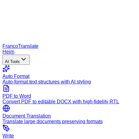
Franco
Translate
Heim
AI Tools
Auto Format
Auto-format text structures with AI styling
PDF to Word
Convert PDF to editable DOCX with high-fidelity RTL
Document Translation
Translate large documents preserving formats
Write