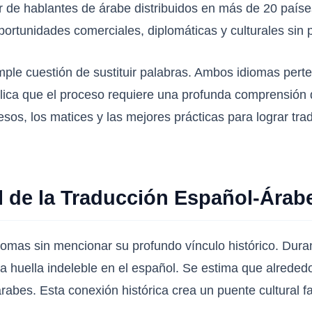
ar de hablantes de árabe distribuidos en más de 20 país
ortunidades comerciales, diplomáticas y culturales sin 
ple cuestión de sustituir palabras. Ambos idiomas perte
plica que el proceso requiere una profunda comprensión de
esos, los matices y las mejores prácticas para lograr tr
al de la Traducción Español-Árab
iomas sin mencionar su profundo vínculo histórico. Duran
una huella indeleble en el español. Se estima que alred
árabes. Esta conexión histórica crea un puente cultural f