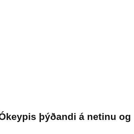
Ókeypis þýðandi á netinu og r