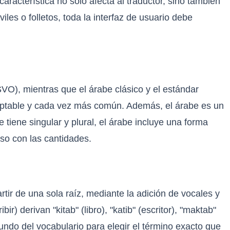
 característica no solo afecta al traductor, sino también
iles o folletos, toda la interfaz de usuario debe
SVO), mientras que el árabe clásico y el estándar
eptable y cada vez más común. Además, el árabe es un
 tiene singular y plural, el árabe incluye una forma
so con las cantidades.
rtir de una sola raíz, mediante la adición de vocales y
) derivan "kitab" (libro), "katib" (escritor), "maktab"
fundo del vocabulario para elegir el término exacto que