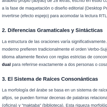
alfabeto propio (abyad) de 28 letras, escrito en estilo 
a la fase de maquetación o diseño editorial (Desktop Pub
invertirse (efecto espejo) para acomodar la lectura RT
2. Diferencias Gramaticales y Sintácticas
La estructura de las oraciones varía significativamente
moderno prefieren tradicionalmente el orden Verbo-S
idioma altamente flexivo con reglas estrictas de concor
dual
para referirse exactamente a dos personas o cosas
3. El Sistema de Raíces Consonánticas
La morfología del árabe se basa en un sistema de raíces
afijos, se pueden formar decenas de palabras relacionadas
(oficina) y "maktaba" (biblioteca). Esta riqueza morfoló