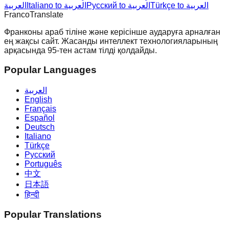
Türkçe to العربية
Русский to العربية
Italiano to العربية
العربية
Franco
Translate
Франконы араб тіліне және керісінше аударуға арналған
ең жақсы сайт. Жасанды интеллект технологияларының
арқасында 95-тен астам тілді қолдайды.
Popular Languages
العربية
English
Français
Español
Deutsch
Italiano
Türkçe
Русский
Português
中文
日本語
हिन्दी
Popular Translations