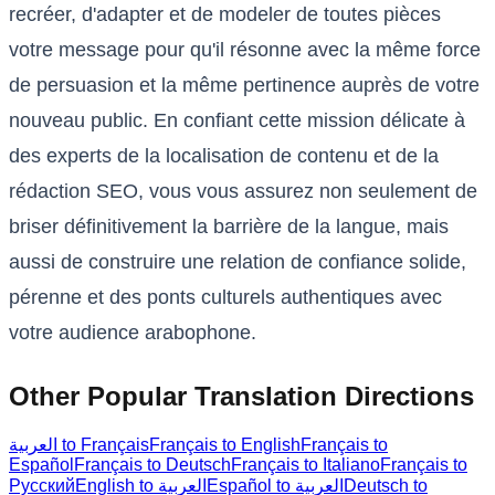
recréer, d'adapter et de modeler de toutes pièces
votre message pour qu'il résonne avec la même force
de persuasion et la même pertinence auprès de votre
nouveau public. En confiant cette mission délicate à
des experts de la localisation de contenu et de la
rédaction SEO, vous vous assurez non seulement de
briser définitivement la barrière de la langue, mais
aussi de construire une relation de confiance solide,
pérenne et des ponts culturels authentiques avec
votre audience arabophone.
Other Popular Translation Directions
العربية to Français
Français to English
Français to
Español
Français to Deutsch
Français to Italiano
Français to
Русский
English to العربية
Español to العربية
Deutsch to