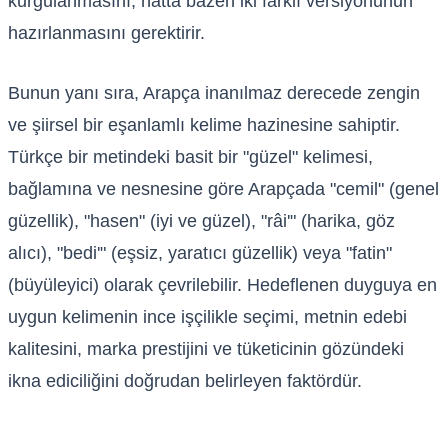
kurgulanmasını, hatta bazen iki farklı versiyonunun
hazırlanmasını gerektirir.
Bunun yanı sıra, Arapça inanılmaz derecede zengin
ve şiirsel bir eşanlamlı kelime hazinesine sahiptir.
Türkçe bir metindeki basit bir "güzel" kelimesi,
bağlamına ve nesnesine göre Arapçada "cemil" (genel
güzellik), "hasen" (iyi ve güzel), "râi'" (harika, göz
alıcı), "bedi'" (eşsiz, yaratıcı güzellik) veya "fatin"
(büyüleyici) olarak çevrilebilir. Hedeflenen duyguya en
uygun kelimenin ince işçilikle seçimi, metnin edebi
kalitesini, marka prestijini ve tüketicinin gözündeki
ikna ediciliğini doğrudan belirleyen faktördür.