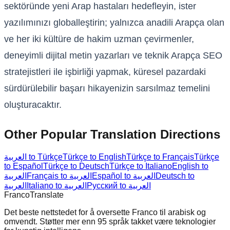
sektöründe yeni Arap hastaları hedefleyin, ister
yazılımınızı globalleştirin; yalnızca anadili Arapça olan
ve her iki kültüre de hakim uzman çevirmenler,
deneyimli dijital metin yazarları ve teknik Arapça SEO
stratejistleri ile işbirliği yapmak, küresel pazardaki
sürdürülebilir başarı hikayenizin sarsılmaz temelini
oluşturacaktır.
Other Popular Translation Directions
العربية to Türkçe
Türkçe to English
Türkçe to Français
Türkçe
to Español
Türkçe to Deutsch
Türkçe to Italiano
English to
العربية
Français to العربية
Español to العربية
Deutsch to
Русский to العربية
Italiano to العربية
العربية
Franco
Translate
Det beste nettstedet for å oversette Franco til arabisk og
omvendt. Støtter mer enn 95 språk takket være teknologier