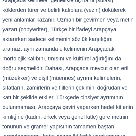
Arapçada kelimeler genellikle üç harfli (sülasi)
köklerden türer ve belirli kalıplara (vezin) dökülerek
yeni anlamlar kazanır. Uzman bir çevirmen veya metin
yazarı (copywriter), Türkçe bir ifadeyi Arapçaya
aktarırken sadece kelimenin sözlük karşılığını
aramaz; aynı zamanda o kelimenin Arapçadaki
morfolojik kalıbını, tınısını ve kültürel ağırlığını da
doğru seçmelidir. Dahası, Arapçada mevcut olan eril
(müzekker) ve dişil (müennes) ayrımı kelimelerin,
sıfatların, zamirlerin ve fiillerin çekimini doğrudan ve
katı bir şekilde etkiler. Türkçede cinsiyet ayrımının
bulunmaması, Arapçaya çeviri yaparken hedef kitlenin
kimliğine (kadın, erkek veya genel kitle) göre metnin
tonunun ve gramer yapısının tamamen baştan