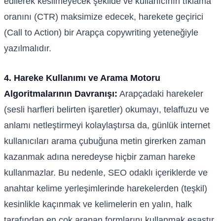
edilerek kesilmeyecek şekilde ve kullanıcının tıklama
oranını (CTR) maksimize edecek, harekete geçirici
(Call to Action) bir Arapça copywriting yeteneğiyle
yazılmalıdır.
4. Hareke Kullanımı ve Arama Motoru
Algoritmalarının Davranışı:
Arapçadaki harekeler
(sesli harfleri belirten işaretler) okumayı, telaffuzu ve
anlamı netleştirmeyi kolaylaştırsa da, günlük internet
kullanıcıları arama çubuğuna metin girerken zaman
kazanmak adına neredeyse hiçbir zaman hareke
kullanmazlar. Bu nedenle, SEO odaklı içeriklerde ve
anahtar kelime yerleşimlerinde harekelerden (teşkil)
kesinlikle kaçınmak ve kelimelerin en yalın, halk
tarafından en çok aranan formlarını kullanmak esastır.