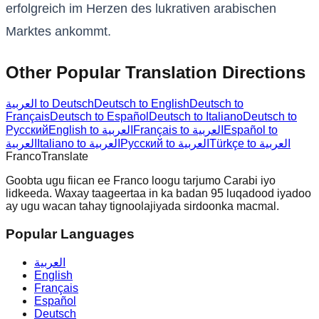
erfolgreich im Herzen des lukrativen arabischen
Marktes ankommt.
Other Popular Translation Directions
العربية to Deutsch
Deutsch to English
Deutsch to
Français
Deutsch to Español
Deutsch to Italiano
Deutsch to
Русский
English to العربية
Français to العربية
Español to
Türkçe to العربية
Русский to العربية
Italiano to العربية
العربية
Franco
Translate
Goobta ugu fiican ee Franco loogu tarjumo Carabi iyo
lidkeeda. Waxay taageertaa in ka badan 95 luqadood iyadoo
ay ugu wacan tahay tignoolajiyada sirdoonka macmal.
Popular Languages
العربية
English
Français
Español
Deutsch