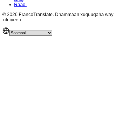
Raadi
©
2026
FrancoTranslate.
Dhammaan xuquuqaha way
xifdiyeen