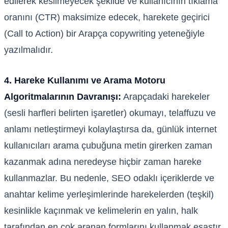
edilerek kesilmeyecek şekilde ve kullanıcının tıklama
oranını (CTR) maksimize edecek, harekete geçirici
(Call to Action) bir Arapça copywriting yeteneğiyle
yazılmalıdır.
4. Hareke Kullanımı ve Arama Motoru
Algoritmalarının Davranışı:
Arapçadaki harekeler
(sesli harfleri belirten işaretler) okumayı, telaffuzu ve
anlamı netleştirmeyi kolaylaştırsa da, günlük internet
kullanıcıları arama çubuğuna metin girerken zaman
kazanmak adına neredeyse hiçbir zaman hareke
kullanmazlar. Bu nedenle, SEO odaklı içeriklerde ve
anahtar kelime yerleşimlerinde harekelerden (teşkil)
kesinlikle kaçınmak ve kelimelerin en yalın, halk
tarafından en çok aranan formlarını kullanmak esastır.