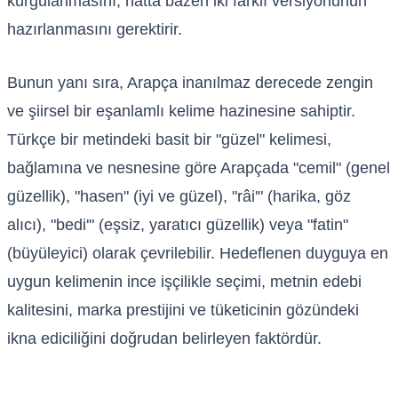
kurgulanmasını, hatta bazen iki farklı versiyonunun
hazırlanmasını gerektirir.
Bunun yanı sıra, Arapça inanılmaz derecede zengin
ve şiirsel bir eşanlamlı kelime hazinesine sahiptir.
Türkçe bir metindeki basit bir "güzel" kelimesi,
bağlamına ve nesnesine göre Arapçada "cemil" (genel
güzellik), "hasen" (iyi ve güzel), "râi'" (harika, göz
alıcı), "bedi'" (eşsiz, yaratıcı güzellik) veya "fatin"
(büyüleyici) olarak çevrilebilir. Hedeflenen duyguya en
uygun kelimenin ince işçilikle seçimi, metnin edebi
kalitesini, marka prestijini ve tüketicinin gözündeki
ikna ediciliğini doğrudan belirleyen faktördür.