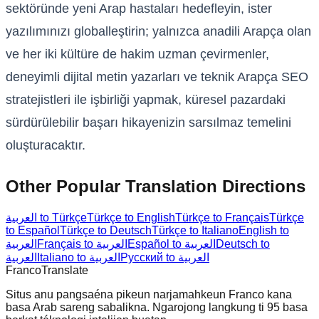
sektöründe yeni Arap hastaları hedefleyin, ister
yazılımınızı globalleştirin; yalnızca anadili Arapça olan
ve her iki kültüre de hakim uzman çevirmenler,
deneyimli dijital metin yazarları ve teknik Arapça SEO
stratejistleri ile işbirliği yapmak, küresel pazardaki
sürdürülebilir başarı hikayenizin sarsılmaz temelini
oluşturacaktır.
Other Popular Translation Directions
العربية to Türkçe
Türkçe to English
Türkçe to Français
Türkçe
to Español
Türkçe to Deutsch
Türkçe to Italiano
English to
العربية
Français to العربية
Español to العربية
Deutsch to
Русский to العربية
Italiano to العربية
العربية
Franco
Translate
Situs anu pangsaéna pikeun narjamahkeun Franco kana
basa Arab sareng sabalikna. Ngarojong langkung ti 95 basa