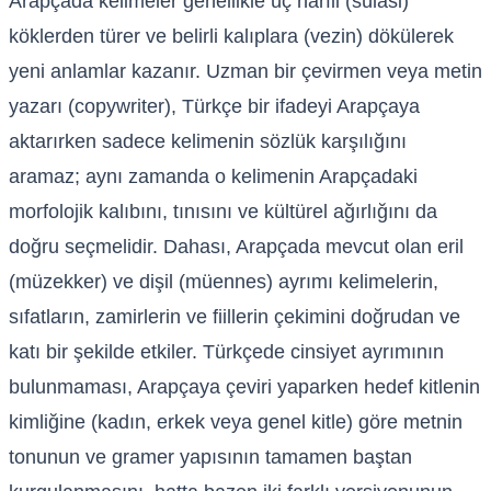
Arapçada kelimeler genellikle üç harfli (sülasi)
köklerden türer ve belirli kalıplara (vezin) dökülerek
yeni anlamlar kazanır. Uzman bir çevirmen veya metin
yazarı (copywriter), Türkçe bir ifadeyi Arapçaya
aktarırken sadece kelimenin sözlük karşılığını
aramaz; aynı zamanda o kelimenin Arapçadaki
morfolojik kalıbını, tınısını ve kültürel ağırlığını da
doğru seçmelidir. Dahası, Arapçada mevcut olan eril
(müzekker) ve dişil (müennes) ayrımı kelimelerin,
sıfatların, zamirlerin ve fiillerin çekimini doğrudan ve
katı bir şekilde etkiler. Türkçede cinsiyet ayrımının
bulunmaması, Arapçaya çeviri yaparken hedef kitlenin
kimliğine (kadın, erkek veya genel kitle) göre metnin
tonunun ve gramer yapısının tamamen baştan