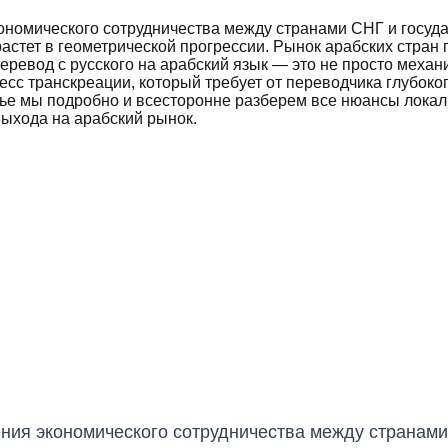
ономического сотрудничества между странами СНГ и госуд
астет в геометрической прогрессии. Рынок арабских стран 
перевод с русского на арабский язык — это не просто механ
сс транскреации, который требует от переводчика глубоко
татье мы подробно и всесторонне разберем все нюансы лока
ыхода на арабский рынок.
ния экономического сотрудничества между странами