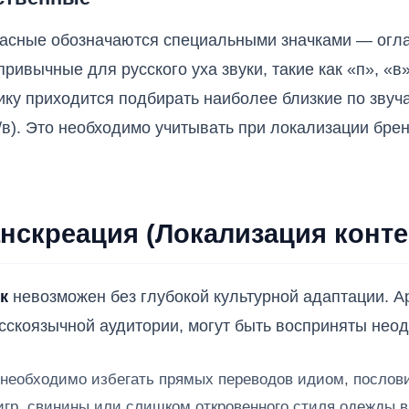
гласные обозначаются специальными значками — огла
ривычные для русского уха звуки, такие как «п», «в»
ку приходится подбирать наиболее близкие по звуча
(у/в). Это необходимо учитывать при локализации бр
анскреация (Локализация конте
к
невозможен без глубокой культурной адаптации. А
сскоязычной аудитории, могут быть восприняты нео
еобходимо избегать прямых переводов идиом, послови
 игр, свинины или слишком откровенного стиля одежды 