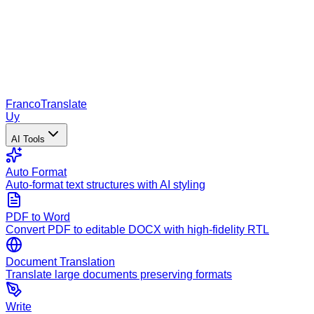
Franco
Translate
Uy
AI Tools
Auto Format
Auto-format text structures with AI styling
PDF to Word
Convert PDF to editable DOCX with high-fidelity RTL
Document Translation
Translate large documents preserving formats
Write