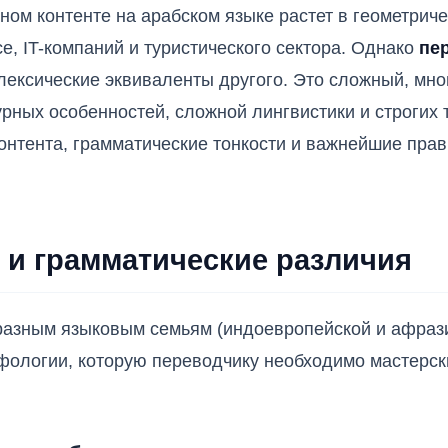
ом контенте на арабском языке растет в геометриче
, IT-компаний и туристического сектора. Однако
пер
 лексические эквиваленты другого. Это сложный, мн
урных особенностей, сложной лингвистики и строгих 
контента, грамматические тонкости и важнейшие пр
 и грамматические различия
 разным языковым семьям (индоевропейской и афрази
фологии, которую переводчику необходимо мастерски