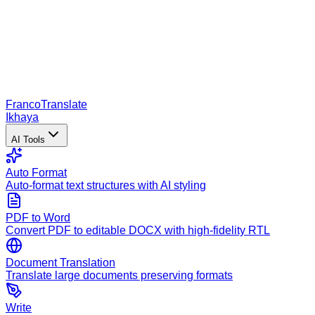
Franco
Translate
Ikhaya
AI Tools
Auto Format
Auto-format text structures with AI styling
PDF to Word
Convert PDF to editable DOCX with high-fidelity RTL
Document Translation
Translate large documents preserving formats
Write