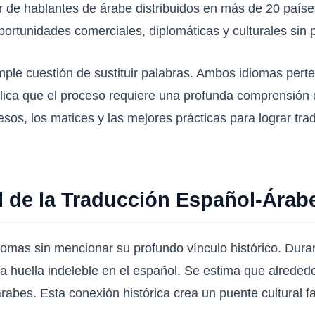
ar de hablantes de árabe distribuidos en más de 20 país
ortunidades comerciales, diplomáticas y culturales sin 
ple cuestión de sustituir palabras. Ambos idiomas perte
plica que el proceso requiere una profunda comprensión de
esos, los matices y las mejores prácticas para lograr tr
al de la Traducción Español-Árab
iomas sin mencionar su profundo vínculo histórico. Duran
una huella indeleble en el español. Se estima que alred
árabes. Esta conexión histórica crea un puente cultural f