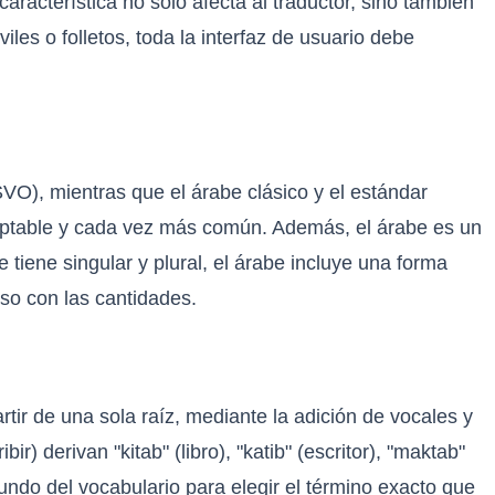
 característica no solo afecta al traductor, sino también
iles o folletos, toda la interfaz de usuario debe
SVO), mientras que el árabe clásico y el estándar
eptable y cada vez más común. Además, el árabe es un
 tiene singular y plural, el árabe incluye una forma
so con las cantidades.
rtir de una sola raíz, mediante la adición de vocales y
) derivan "kitab" (libro), "katib" (escritor), "maktab"
fundo del vocabulario para elegir el término exacto que