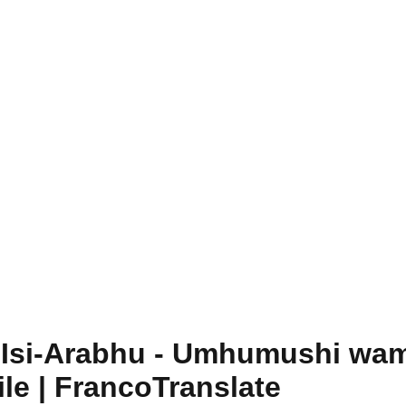
-Isi-Arabhu - Umhumushi wam
ile | FrancoTranslate