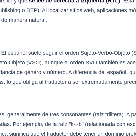
cursivo y que
se lee de derecha a izquierda (RTL)
. Esta
lishing o DTP). Al localizar sitios web, aplicaciones móv
L de manera natural.
. El español suele seguir el orden Sujeto-Verbo-Objeto (
ujeto-Objeto (VSO), aunque el orden SVO también es ac
dancia de género y número. A diferencia del español, que
, lo que obliga al traductor a ser extremadamente preci
, generalmente de tres consonantes (raíz trilitera). A pa
. Por ejemplo, de la raíz "k-t-b" (relacionada con escribir
gica significa que el traductor debe tener un dominio pro