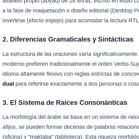
alfabeto propio (abyad) de 28 letras, escrito en estilo 
a la fase de maquetación o diseño editorial (Desktop Pub
invertirse (efecto espejo) para acomodar la lectura RT
2. Diferencias Gramaticales y Sintácticas
La estructura de las oraciones varía significativamente
moderno prefieren tradicionalmente el orden Verbo-S
idioma altamente flexivo con reglas estrictas de concor
dual
para referirse exactamente a dos personas o cosas
3. El Sistema de Raíces Consonánticas
La morfología del árabe se basa en un sistema de raíces
afijos, se pueden formar decenas de palabras relacionadas
(oficina) y "maktaba" (biblioteca). Esta riqueza morfoló