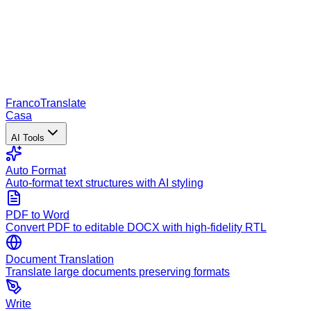
Franco
Translate
Casa
AI Tools
Auto Format
Auto-format text structures with AI styling
PDF to Word
Convert PDF to editable DOCX with high-fidelity RTL
Document Translation
Translate large documents preserving formats
Write