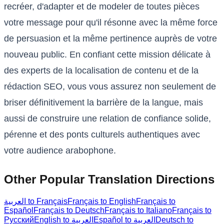
recréer, d'adapter et de modeler de toutes pièces
votre message pour qu'il résonne avec la même force
de persuasion et la même pertinence auprès de votre
nouveau public. En confiant cette mission délicate à
des experts de la localisation de contenu et de la
rédaction SEO, vous vous assurez non seulement de
briser définitivement la barrière de la langue, mais
aussi de construire une relation de confiance solide,
pérenne et des ponts culturels authentiques avec
votre audience arabophone.
Other Popular Translation Directions
العربية to Français
Français to English
Français to
Español
Français to Deutsch
Français to Italiano
Français to
Русский
English to العربية
Español to العربية
Deutsch to