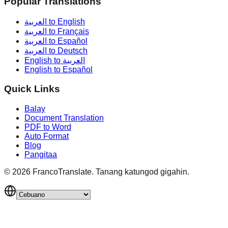
Popular Translations
العربية to English
العربية to Français
العربية to Español
العربية to Deutsch
English to العربية
English to Español
Quick Links
Balay
Document Translation
PDF to Word
Auto Format
Blog
Pangitaa
©
2026
FrancoTranslate.
Tanang katungod gigahin.