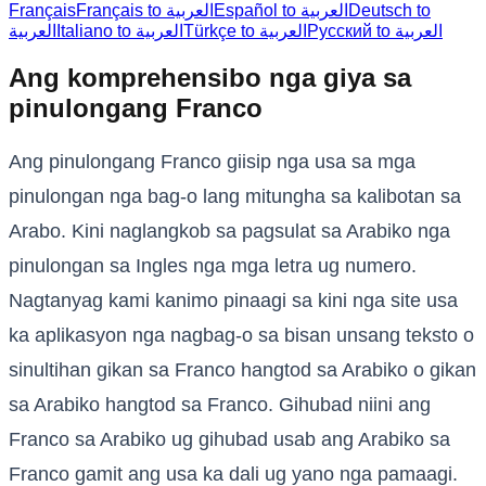
Français
Français to العربية
Español to العربية
Deutsch to
Русский to العربية
Türkçe to العربية
Italiano to العربية
العربية
Ang komprehensibo nga giya sa
pinulongang Franco
Ang pinulongang Franco giisip nga usa sa mga
pinulongan nga bag-o lang mitungha sa kalibotan sa
Arabo. Kini naglangkob sa pagsulat sa Arabiko nga
pinulongan sa Ingles nga mga letra ug numero.
Nagtanyag kami kanimo pinaagi sa kini nga site usa
ka aplikasyon nga nagbag-o sa bisan unsang teksto o
sinultihan gikan sa Franco hangtod sa Arabiko o gikan
sa Arabiko hangtod sa Franco. Gihubad niini ang
Franco sa Arabiko ug gihubad usab ang Arabiko sa
Franco gamit ang usa ka dali ug yano nga pamaagi.