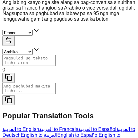
Ang labing kaayo nga site alang sa pag-convert sa sinultihan
gikan sa Franco hangtod sa Arabiko o vice versa dali ug dali.
Nagsuporta sa paghubad sa labaw pa sa 95 nga mga
lengguwahe gamit ang pagduso sa usa ka buton.
0
Popular Translation Tools
العربية to
العربية to Español
العربية to Français
العربية to English
Deutsch
English to العربية
English to Español
English to