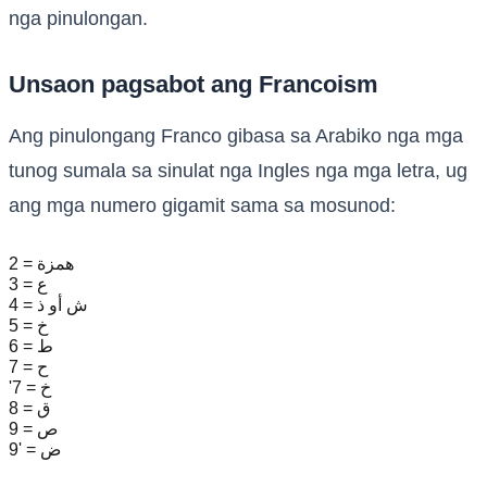
nga pinulongan.
Unsaon pagsabot ang Francoism
Ang pinulongang Franco gibasa sa Arabiko nga mga
tunog sumala sa sinulat nga Ingles nga mga letra, ug
ang mga numero gigamit sama sa mosunod:
2 = همزة
3 = ع
4 = ش أو ذ
5 = خ
6 = ط
7 = ح
'7 = خ
8 = ق
9 = ص
9' = ض