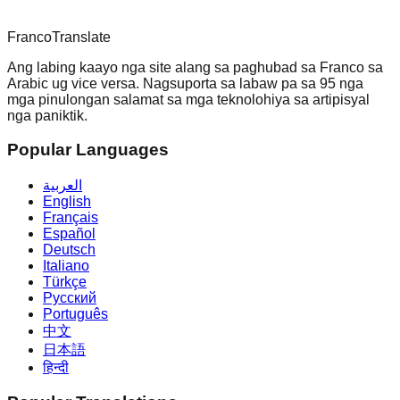
Franco
Translate
Ang labing kaayo nga site alang sa paghubad sa Franco sa
Arabic ug vice versa. Nagsuporta sa labaw pa sa 95 nga
mga pinulongan salamat sa mga teknolohiya sa artipisyal
nga paniktik.
Popular Languages
العربية
English
Français
Español
Deutsch
Italiano
Türkçe
Русский
Português
中文
日本語
हिन्दी