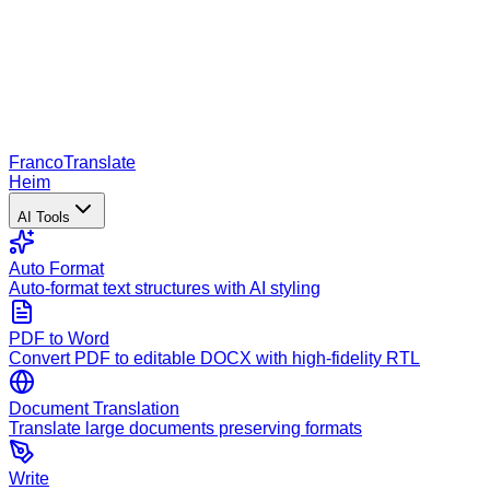
Franco
Translate
Heim
AI Tools
Auto Format
Auto-format text structures with AI styling
PDF to Word
Convert PDF to editable DOCX with high-fidelity RTL
Document Translation
Translate large documents preserving formats
Write