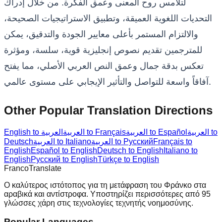
لتلامس روح المعنى وعمق الفكرة. من خلال إدراك
التحديات اللغوية العميقة، وتطبيق الاستراتيجيات الصحيحة،
والالتزام المستمر بأعلى معايير الجودة والتدقيق، يمكن
للمترجمين تقديم نصوص إنجليزية قوية، سلسة، ومؤثرة
تعكس بدقة جمال وعمق النص العربي الأصلي، مما يفتح
آفاقاً واسعة للتواصل والتأثير الإيجابي على مستوى عالمي.
Other Popular Translation Directions
العربية to
العربية to Español
العربية to Français
English to العربية
Français to
العربية to Русский
العربية to Italiano
Deutsch
English
Español to English
Deutsch to English
Italiano to
English
Русский to English
Türkçe to English
Franco
Translate
Ο καλύτερος ιστότοπος για τη μετάφραση του Φράνκο στα
αραβικά και αντίστροφα. Υποστηρίζει περισσότερες από 95
γλώσσες χάρη στις τεχνολογίες τεχνητής νοημοσύνης.
Popular Languages