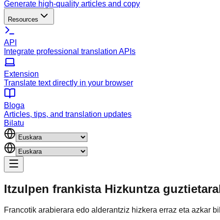
Generate high-quality articles and copy
Resources
API
Integrate professional translation APIs
Extension
Translate text directly in your browser
Bloga
Articles, tips, and translation updates
Bilatu
Itzulpen frankista
Hizkuntza guztietar
Francotik arabierara edo alderantziz hizkera erraz eta azkar b