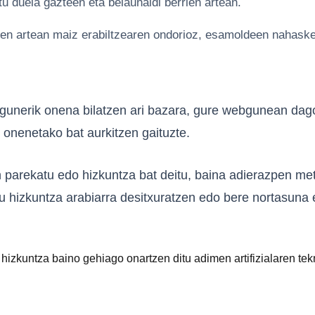
u duela gazteen eta belaunaldi berrien artean.
n artean maiz erabiltzearen ondorioz, esamoldeen nahaske
o gunerik onena bilatzen ari bazara, gure webgunean dago
 onenetako bat aurkitzen gaituzte.
 parekatu edo hizkuntza bat deitu, baina adierazpen me
u hizkuntza arabiarra desitxuratzen edo bere nortasuna 
 hizkuntza baino gehiago onartzen ditu adimen artifizialaren tek