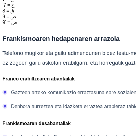
'7 = خ
8 = ق
9 = ص
9' = ض
Frankismoaren hedapenaren arrazoia
Telefono mugikor eta gailu adimendunen bidez testu-mez
ez zegoen gailu askotan erabilgarri, eta horregatik gazt
Franco erabiltzearen abantailak
Gazteen arteko komunikazio erraztasuna sare sozialen
Denbora aurreztea eta idazketa erraztea arabieraz table
Frankismoaren desabantailak