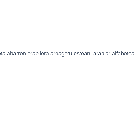
ta abarren erabilera areagotu ostean, arabiar alfabetoa