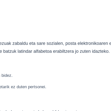
uak zabaldu eta sare sozialen, posta elektronikoaren e
e batzuk latindar alfabetoa erabiltzera jo zuten idazteko.
 bidez.
tarik ez duten pertsonei.