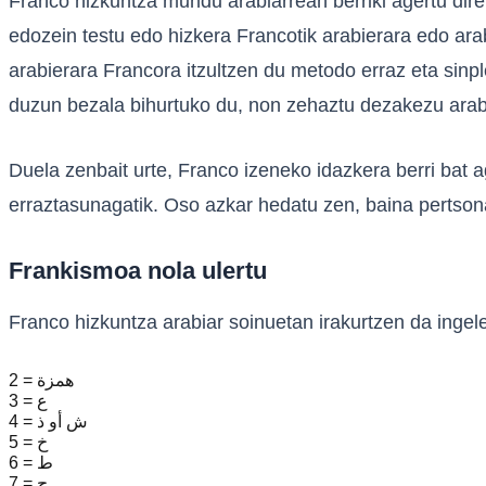
Franco hizkuntza mundu arabiarrean berriki agertu dire
edozein testu edo hizkera Francotik arabierara edo arab
arabierara Francora itzultzen du metodo erraz eta sinple
duzun bezala bihurtuko du, non zehaztu dezakezu arabier
Duela zenbait urte, Franco izeneko idazkera berri bat 
erraztasunagatik. Oso azkar hedatu zen, baina pertson
Frankismoa nola ulertu
Franco hizkuntza arabiar soinuetan irakurtzen da ingele
2 = همزة
3 = ع
4 = ش أو ذ
5 = خ
6 = ط
7 = ح