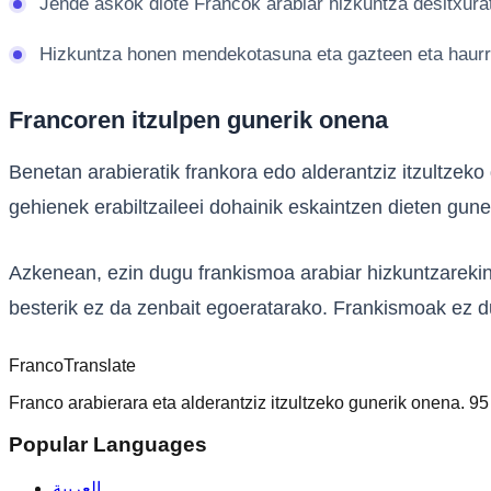
Jende askok diote Francok arabiar hizkuntza desitxurat
Hizkuntza honen mendekotasuna eta gazteen eta haurre
Francoren itzulpen gunerik onena
Benetan arabieratik frankora edo alderantziz itzultzek
gehienek erabiltzaileei dohainik eskaintzen dieten gune
Azkenean, ezin dugu frankismoa arabiar hizkuntzarekin
besterik ez da zenbait egoeratarako. Frankismoak ez d
Franco
Translate
Franco arabierara eta alderantziz itzultzeko gunerik onena. 95
Popular Languages
العربية