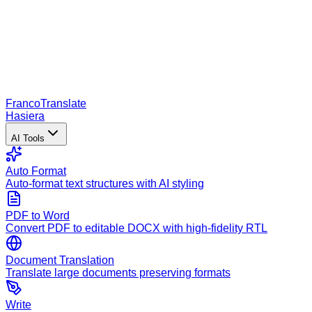
Franco
Translate
Hasiera
AI Tools
Auto Format
Auto-format text structures with AI styling
PDF to Word
Convert PDF to editable DOCX with high-fidelity RTL
Document Translation
Translate large documents preserving formats
Write