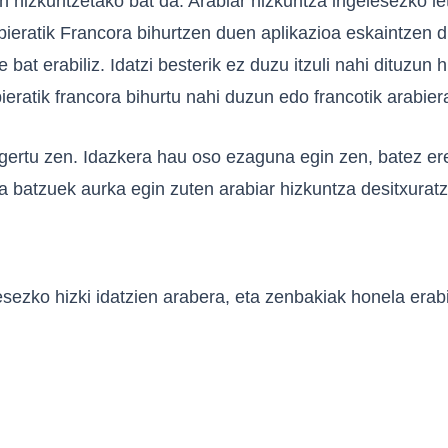
n hizkuntzetako bat da. Arabiar hizkuntza ingelesezko l
ieratik Francora bihurtzen duen aplikazioa eskaintzen di
 bat erabiliz. Idatzi besterik ez duzu itzuli nahi dituzun
atik francora bihurtu nahi duzun edo francotik arabierar
agertu zen. Idazkera hau oso ezaguna egin zen, batez ere
a batzuek aurka egin zuten arabiar hizkuntza desitxurat
sezko hizki idatzien arabera, eta zenbakiak honela erabi