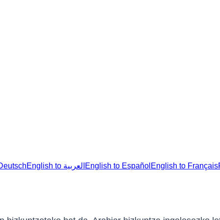
ال to Deutsch
English to العربية
English to Español
English to Français