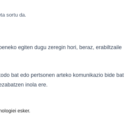
ta sortu da.
eneko egiten dugu zeregin hori, beraz, erabiltzaile
todo bat edo pertsonen arteko komunikazio bide bat
ezabatzen inola ere.
nologiei esker.