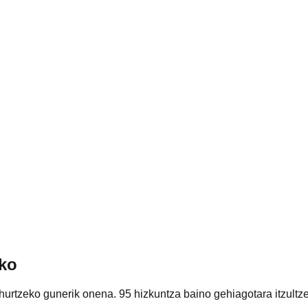
ako
ihurtzeko gunerik onena. 95 hizkuntza baino gehiagotara itzultz