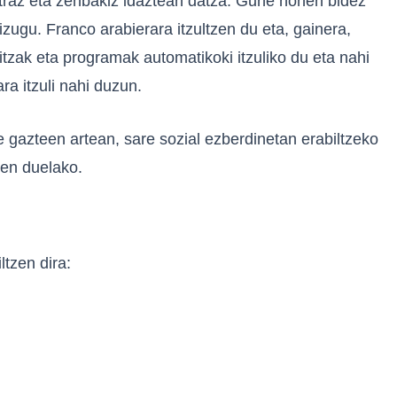
etraz eta zenbakiz idaztean datza. Gune honen bidez
zugu. Franco arabierara itzultzen du eta, gainera,
 hitzak eta programak automatikoki itzuliko du eta nahi
a itzuli nahi duzun.
 gazteen artean, sare sozial ezberdinetan erabiltzeko
zen duelako.
ltzen dira: