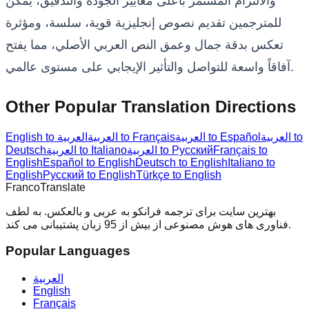
والالتزام المستمر بأعلى معايير الجودة والتدقيق، يمكن
للمترجمين تقديم نصوص إنجليزية قوية، سلسة، ومؤثرة
تعكس بدقة جمال وعمق النص العربي الأصلي، مما يفتح
آفاقاً واسعة للتواصل والتأثير الإيجابي على مستوى عالمي.
Other Popular Translation Directions
العربية to
العربية to Español
العربية to Français
English to العربية
Français to
العربية to Русский
العربية to Italiano
Deutsch
English
Español to English
Deutsch to English
Italiano to
English
Русский to English
Türkçe to English
Franco
Translate
بهترین سایت برای ترجمه فرانکو به عربی و بالعکس. به لطف
فناوری های هوش مصنوعی از بیش از 95 زبان پشتیبانی می کند.
Popular Languages
العربية
English
Français