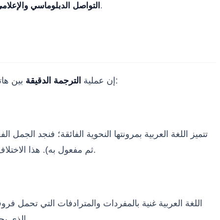
تتطلب الأخبار والوثائق الرسمية ترجمة دقيقة لضمان وصول الرسالة الصحيحة للمجتمع الدولي دون أي التباس أو سوء فهم.
التواصل الدبلوماسي والإعلامي
بين هاتين اللغتين تواجه عقبات لغوية وثقافية متأصلة، نظراً لاختلاف العائلات اللغوية التي تنتمي إليها كل لغة. من أهم هذه التحديات:
إن عملية
الترجمة الدقيقة
تتميز اللغة العربية بمرونتها النحوية الفائقة؛ فنجد الجمل 
الإنجليزية دون الإخلال بالمعنى أو إضعاف الأسلوب.
ثم مفعول به). هذا الاختلا
اللغة العربية غنية بالمفردات والمترادفات التي تحمل فر
الذي يحمل نفس الشحنة العاطفية والثقافية في اللغة الإنجليزية يمثل تحدياً كبيراً يتطلب بحثاً معمقاً واطلاعاً واسعاً من قِبل المترجم.