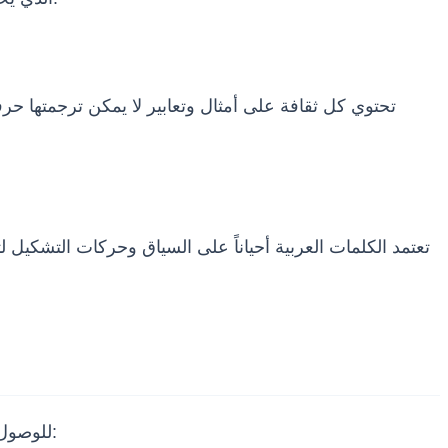
تحتوي كل ثقافة على أمثال وتعابير لا يمكن ترجمتها حر
تعتمد الكلمات العربية أحياناً على السياق وحركات التشكيل
للوصول إلى نص إنجليزي يبدو وكأنه كُتب في الأصل بتلك اللغة، ينبغي على المترجمين اتباع منهجية علمية وعملية منظمة ومدروسة: