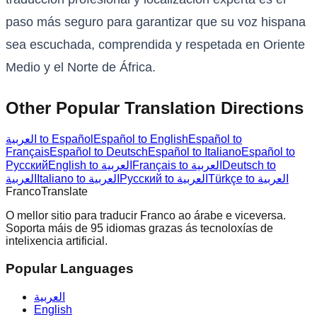
paso más seguro para garantizar que su voz hispana
sea escuchada, comprendida y respetada en Oriente
Medio y el Norte de África.
Other Popular Translation Directions
العربية to Español
Español to English
Español to
Français
Español to Deutsch
Español to Italiano
Español to
Русский
English to العربية
Français to العربية
Deutsch to
Türkçe to العربية
Русский to العربية
Italiano to العربية
العربية
Franco
Translate
O mellor sitio para traducir Franco ao árabe e viceversa.
Soporta máis de 95 idiomas grazas ás tecnoloxías de
intelixencia artificial.
Popular Languages
العربية
English