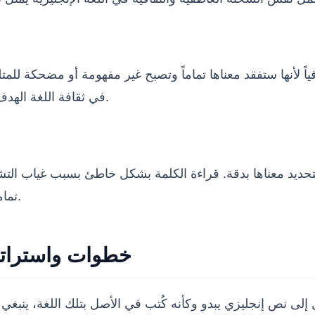
فياً لأنها ستفقد معناها تماماً وتصبح غير مفهومة أو مضحكة ل
المقابل (Idiom) في ثقافة اللغة الهدف، وليس ترجمة الكلمات بشكل حرفي أعمى.
 لتحديد معناها بدقة. قراءة الكلمة بشكل خاطئ بسبب غياب ال
تماماً. لذا، الفهم الدقيق للسياق هو المفتاح الأول للترجمة الناجحة.
خطوات واستراتي