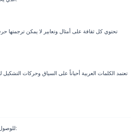
تحتوي كل ثقافة على أمثال وتعابير لا يمكن ترجمتها حر
تعتمد الكلمات العربية أحياناً على السياق وحركات التشكيل
للوصول إلى نص إنجليزي يبدو وكأنه كُتب في الأصل بتلك اللغة، ينبغي على المترجمين اتباع منهجية علمية وعملية منظمة ومدروسة: