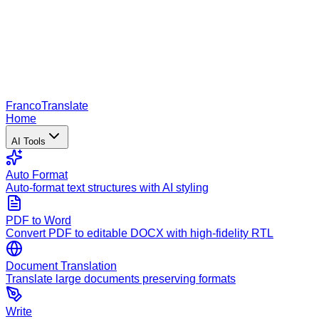
Franco
Translate
Home
AI Tools
Auto Format
Auto-format text structures with AI styling
PDF to Word
Convert PDF to editable DOCX with high-fidelity RTL
Document Translation
Translate large documents preserving formats
Write