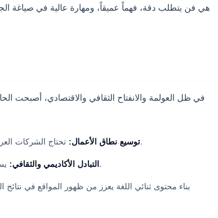
هي فن يتطلب دقة، فهماً عميقاً، ومهارة عالية في صياغة ا
في ظل العولمة والانفتاح الثقافي والاقتصادي، أصبحت الح
تحتاج الشركات العربية إلى ترجمة محتواها وتقاريرها ومواقعها الإلكترونية للوصول إلى أسواق عالمية وجذب مستثمرين وعملاء يتحدثون الإنجليزية.
توسيع نطاق الأعمال:
.
التبادل الأكاديمي والثقافي:
يسع