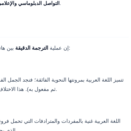
تتطلب الأخبار والوثائق الرسمية ترجمة دقيقة لضمان وصول الرسالة الصحيحة للمجتمع الدولي دون أي التباس أو سوء فهم.
التواصل الدبلوماسي والإعلامي
بين هاتين اللغتين تواجه عقبات لغوية وثقافية متأصلة، نظراً لاختلاف العائلات اللغوية التي تنتمي إليها كل لغة. من أهم هذه التحديات:
إن عملية
الترجمة الدقيقة
تتميز اللغة العربية بمرونتها النحوية الفائقة؛ فنجد الجمل 
الإنجليزية دون الإخلال بالمعنى أو إضعاف الأسلوب.
ثم مفعول به). هذا الاختلا
اللغة العربية غنية بالمفردات والمترادفات التي تحمل فر
الذي يحمل نفس الشحنة العاطفية والثقافية في اللغة الإنجليزية يمثل تحدياً كبيراً يتطلب بحثاً معمقاً واطلاعاً واسعاً من قِبل المترجم.