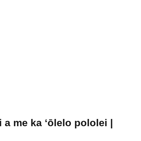
a me ka ʻōlelo pololei |