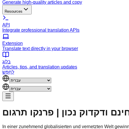
Generate high-quality articles and copy
Resources
API
Integrate professional translation APIs
Extension
Translate text directly in your browser
בלוג
Articles, tips, and translation updates
לְחַפֵּשׂ
 חינם ודקדוק נכון | פרנקו תרגום
In einer zunehmend globalisierten und vernetzten Welt gewin