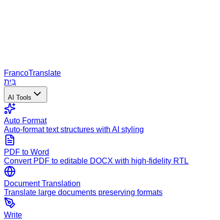
Franco
Translate
בַּיִת
AI Tools
Auto Format
Auto-format text structures with AI styling
PDF to Word
Convert PDF to editable DOCX with high-fidelity RTL
Document Translation
Translate large documents preserving formats
Write