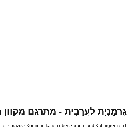
ֶרמָנִיָת לעֲרָבִית - מתרגם מקוון
nt die präzise Kommunikation über Sprach- und Kulturgrenzen h