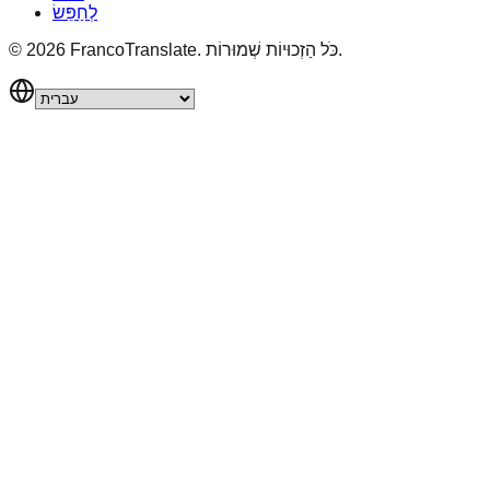
לְחַפֵּשׂ
כֹּל הַזְכוּיוֹת שְׁמוּרוֹת.
FrancoTranslate.
2026
©