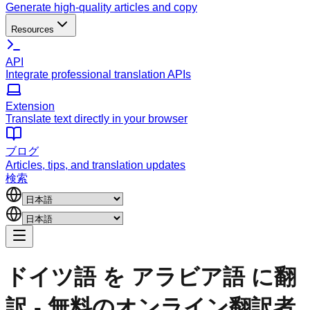
Generate high-quality articles and copy
Resources
API
Integrate professional translation APIs
Extension
Translate text directly in your browser
ブログ
Articles, tips, and translation updates
検索
ドイツ語 を アラビア語 に翻
訳 - 無料のオンライン翻訳者