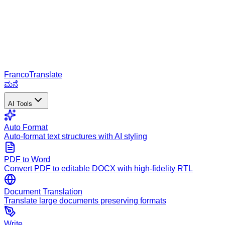
Franco
Translate
ಮನೆ
AI Tools
Auto Format
Auto-format text structures with AI styling
PDF to Word
Convert PDF to editable DOCX with high-fidelity RTL
Document Translation
Translate large documents preserving formats
Write