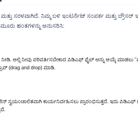
 ಸರಳವಾಗಿದೆ. ನಿಮ್ಮ ಬಳಿ ಇಂಟರ್ನೆಟ್ ಸಂಪರ್ಕ ಮತ್ತು ಬ್ರೌಸರ್ ಇದ್ದರೆ 
ಿನ ಮೂರು ಹಂತಗಳನ್ನು ಅನುಸರಿಸಿ:
ನೀಡಿ. ಅಲ್ಲಿ ನೀವು ಪರಿವರ್ತಿಸಬೇಕಾದ ಪಿಡಿಎಫ್ ಫೈಲ್ ಅನ್ನು ಆಯ್ಕೆ ಮಾಡಲು 
ರಾಪ್ (drag and drop) ಮಾಡಿ.
್ ಸ್ವಯಂಚಾಲಿತವಾಗಿ ಕಾರ್ಯನಿರ್ವಹಿಸಲು ಪ್ರಾರಂಭಿಸುತ್ತದೆ. ಇದು ಪಿಡಿಎಫ್ ದಾಖ
ವೆ.