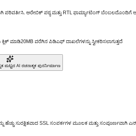
ಿವರ್ತಿಸಿ. ಅರೇಬಿಕ್ ಪಠ್ಯ ಮತ್ತು RTL ಫಾರ್ಮ್ಯಾಟಿಂಗ್ ಬೆಂಬಲದೊಂದಿಗೆ ಅತ್
ಕ್ಲಿಕ್ ಮಾಡಿ
20MB ವರೆಗಿನ ಪಿಡಿಎಫ್ ದಾಖಲೆಗಳನ್ನು ಸ್ವೀಕರಿಸಲಾಗುತ್ತದೆ
ನತ ಮಟ್ಟದ AI ರಚನಾತ್ಮಕ ಪುನರ್ನಿರ್ಮಾಣ
ು ಹೆಚ್ಚು ಸುರಕ್ಷಿತವಾದ SSL ಸಂಪರ್ಕಗಳ ಮೂಲಕ ಮತ್ತು ಸಂಪೂರ್ಣವಾಗಿ ಎನ್‌ಕ್ರಿ