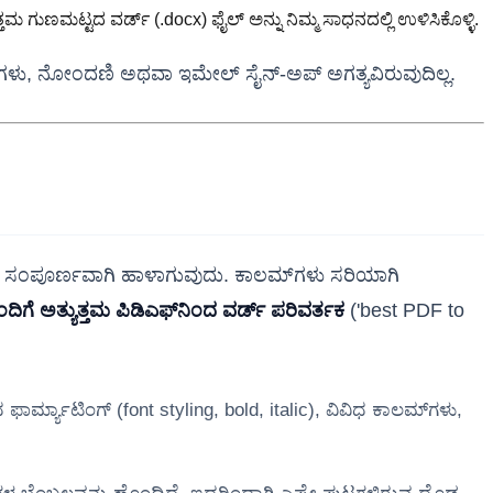
ಮ ಗುಣಮಟ್ಟದ ವರ್ಡ್ (.docx) ಫೈಲ್ ಅನ್ನು ನಿಮ್ಮ ಸಾಧನದಲ್ಲಿ ಉಳಿಸಿಕೊಳ್ಳಿ.
ರಗಳು, ನೋಂದಣಿ ಅಥವಾ ಇಮೇಲ್ ಸೈನ್-ಅಪ್ ಅಗತ್ಯವಿರುವುದಿಲ್ಲ.
ಾಸ ಸಂಪೂರ್ಣವಾಗಿ ಹಾಳಾಗುವುದು. ಕಾಲಮ್‌ಗಳು ಸರಿಯಾಗಿ
ಿಗೆ ಅತ್ಯುತ್ತಮ ಪಿಡಿಎಫ್‌ನಿಂದ ವರ್ಡ್ ಪರಿವರ್ತಕ
('best PDF to
ಫಾರ್ಮ್ಯಾಟಿಂಗ್ (font styling, bold, italic), ವಿವಿಧ ಕಾಲಮ್‌ಗಳು,