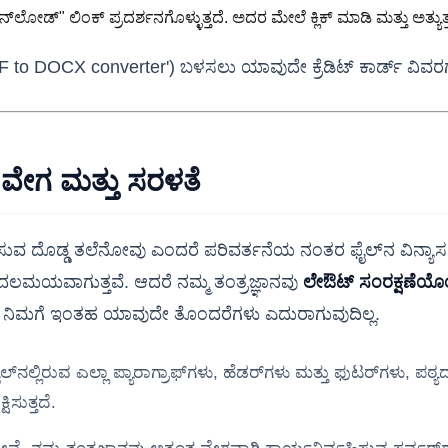
ಡ್" ಲಿಂಕ್ ಪ್ರದರ್ಶನಗೊಳ್ಳುತ್ತದೆ. ಅದರ ಮೇಲೆ ಕ್ಲಿಕ್ ಮಾಡಿ ಮತ್ತು ಅತ್ಯುತ್ತ
F to DOCX converter') ಬಳಸಲು ಯಾವುದೇ ಕ್ರೆಡಿಟ್ ಕಾರ್ಡ್ ವಿವ
, ವೇಗ ಮತ್ತು ಸರಳತೆ
ರಿಸುವ ದೊಡ್ಡ ತಲೆನೋವು ಎಂದರೆ ಪರಿವರ್ತನೆಯ ನಂತರ ಫೈಲ್‌ನ ವಿನ್ಯ
ಗೊಂದಲಮಯವಾಗುತ್ತವೆ. ಆದರೆ ನಮ್ಮ ತಂತ್ರಜ್ಞಾನವು
ಲೇಔಟ್ ಸಂರಕ್ಷಣೆಯೊಂದ
ಂದ ನಿಮಗೆ ಇಂತಹ ಯಾವುದೇ ತೊಂದರೆಗಳು ಎದುರಾಗುವುದಿಲ್ಲ.
್ಲಿರುವ ಎಲ್ಲಾ ಪ್ಯಾರಾಗ್ರಾಫ್‌ಗಳು, ಹೆಡರ್‌ಗಳು ಮತ್ತು ಫುಟರ್‌ಗಳು, ಪಠ್ಯದ 
ಸುತ್ತದೆ.