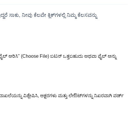
ಸಾಕು, ನೀವು ಕೆಲವೇ ಕ್ಲಿಕ್‌ಗಳಲ್ಲಿ ನಿಮ್ಮ ಕೆಲಸವನ್ನು
"ಫೈಲ್ ಆರಿಸಿ" (Choose File) ಬಟನ್ ಒತ್ತಬಹುದು ಅಥವಾ ಫೈಲ್ ಅನ್ನು
ಲೆಯನ್ನು ವಿಶ್ಲೇಷಿಸಿ, ಅಕ್ಷರಗಳು ಮತ್ತು ಲೇಔಟ್‌ಗಳನ್ನು ನಿಖರವಾಗಿ ವರ್ಡ್