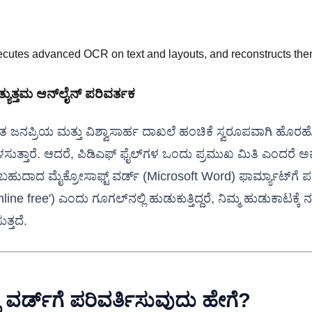
executes advanced OCR on text and layouts, and reconstructs th
್ಯುತ್ತಮ ಆನ್‌ಲೈನ್ ಪರಿವರ್ತಕ
ತ ಜನಪ್ರಿಯ ಮತ್ತು ವಿಶ್ವಾಸಾರ್ಹ ದಾಖಲೆ ಹಂಚಿಕೆ ಸ್ವರೂಪವಾಗಿ ಹೊರಹೊಮ
ಚಾಗಿ ಬಳಸುತ್ತಾರೆ. ಆದರೆ, ಪಿಡಿಎಫ್ ಫೈಲ್‌ಗಳ ಒಂದು ಪ್ರಮುಖ ಮಿತಿ 
ಾಡಬಹುದಾದ ಮೈಕ್ರೋಸಾಫ್ಟ್ ವರ್ಡ್ (Microsoft Word) ಫಾರ್ಮ್ಯಾಟ್‌ಗೆ ಪ
ne free') ಎಂದು ಗೂಗಲ್‌ನಲ್ಲಿ ಹುಡುಕುತ್ತಿದ್ದರೆ, ನಿಮ್ಮ ಹುಡುಕಾಟಕ್
್ತದೆ.
ು ವರ್ಡ್‌ಗೆ ಪರಿವರ್ತಿಸುವುದು ಹೇಗೆ?