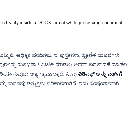
em cleanly inside a DOCX format while preserving document
್ಮಿವೆ. ಅಧಿಕೃತ ವರದಿಗಳು, ಇ-ಪುಸ್ತಕಗಳು, ಶೈಕ್ಷಣಿಕ ದಾಖಲೆಗಳು
ಎಂದರೆ ಅವುಗಳನ್ನು ಸುಲಭವಾಗಿ ಎಡಿಟ್ ಮಾಡಲು ಅಥವಾ ಬದಲಾವಣೆ ಮಾಡಲು
ರಿವರ್ತಿಸುವುದು ಅತ್ಯಗತ್ಯವಾಗುತ್ತದೆ. ನೀವು
ಪಿಡಿಎಫ್ ಅನ್ನು ವರ್ಡ್‌ಗೆ
ಕೆ ನಮ್ಮ ಸಾಧನವು ಅತ್ಯುತ್ತಮ ಪರಿಹಾರವಾಗಿದೆ. ಇದು ಸಂಪೂರ್ಣವಾಗಿ