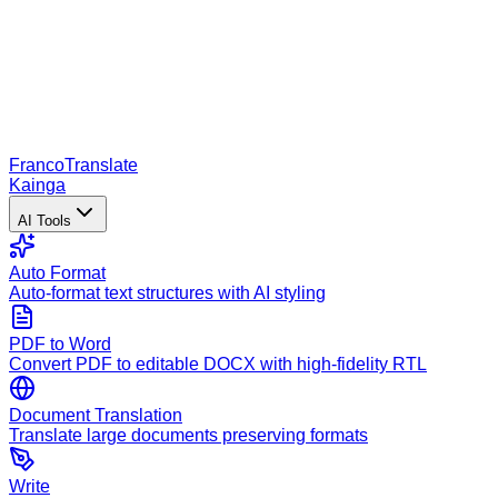
Franco
Translate
Kainga
AI Tools
Auto Format
Auto-format text structures with AI styling
PDF to Word
Convert PDF to editable DOCX with high-fidelity RTL
Document Translation
Translate large documents preserving formats
Write