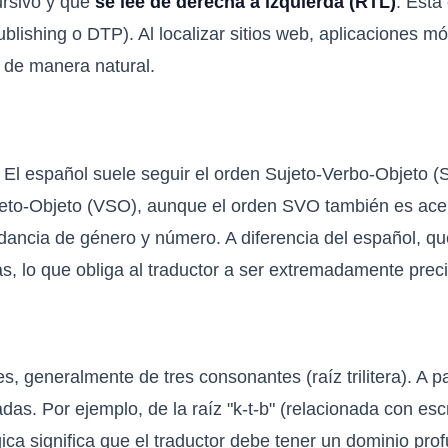
cursivo y que
se lee de derecha a izquierda (RTL)
. Esta
lishing o DTP). Al localizar sitios web, aplicaciones móv
L de manera natural.
. El español suele seguir el orden Sujeto-Verbo-Objeto (
ujeto-Objeto (VSO), aunque el orden SVO también es ac
dancia de género y número. A diferencia del español, que
, lo que obliga al traductor a ser extremadamente preci
, generalmente de tres consonantes (raíz trilitera). A pa
. Por ejemplo, de la raíz "k-t-b" (relacionada con escribir
gica significa que el traductor debe tener un dominio pro