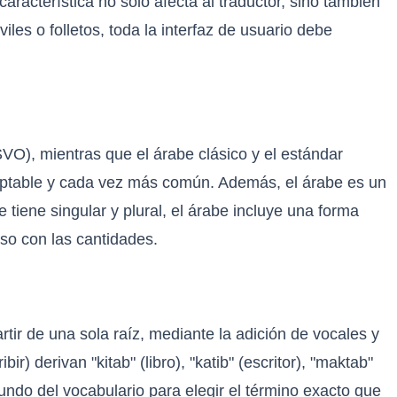
 característica no solo afecta al traductor, sino también
iles o folletos, toda la interfaz de usuario debe
SVO), mientras que el árabe clásico y el estándar
eptable y cada vez más común. Además, el árabe es un
 tiene singular y plural, el árabe incluye una forma
so con las cantidades.
rtir de una sola raíz, mediante la adición de vocales y
) derivan "kitab" (libro), "katib" (escritor), "maktab"
fundo del vocabulario para elegir el término exacto que