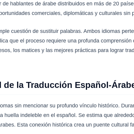
ar de hablantes de árabe distribuidos en más de 20 país
ortunidades comerciales, diplomáticas y culturales sin 
ple cuestión de sustituir palabras. Ambos idiomas perte
plica que el proceso requiere una profunda comprensión de
esos, los matices y las mejores prácticas para lograr tr
al de la Traducción Español-Árab
iomas sin mencionar su profundo vínculo histórico. Duran
una huella indeleble en el español. Se estima que alred
árabes. Esta conexión histórica crea un puente cultural f