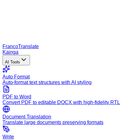
Franco
Translate
Kainga
AI Tools
Auto Format
Auto-format text structures with AI styling
PDF to Word
Convert PDF to editable DOCX with high-fidelity RTL
Document Translation
Translate large documents preserving formats
Write