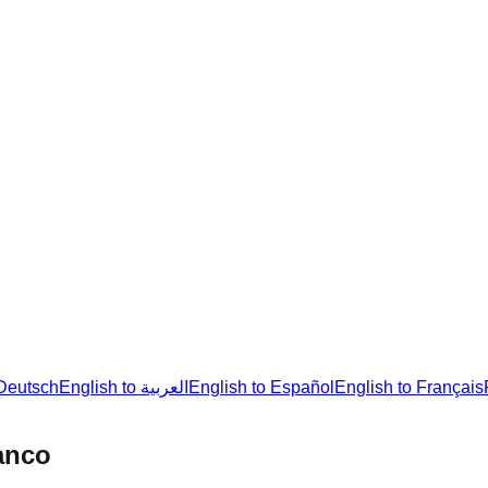
ال to Deutsch
English to العربية
English to Español
English to Français
anco