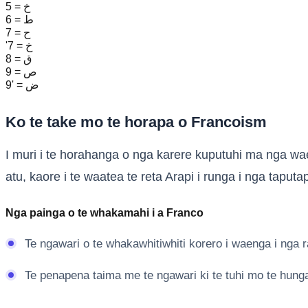
5 = خ
6 = ط
7 = ح
'7 = خ
8 = ق
9 = ص
9' = ض
Ko te take mo te horapa o Francoism
I muri i te horahanga o nga karere kuputuhi ma nga w
atu, kaore i te waatea te reta Arapi i runga i nga taputap
Nga painga o te whakamahi i a Franco
Te ngawari o te whakawhitiwhiti korero i waenga i nga r
Te penapena taima me te ngawari ki te tuhi mo te hunga