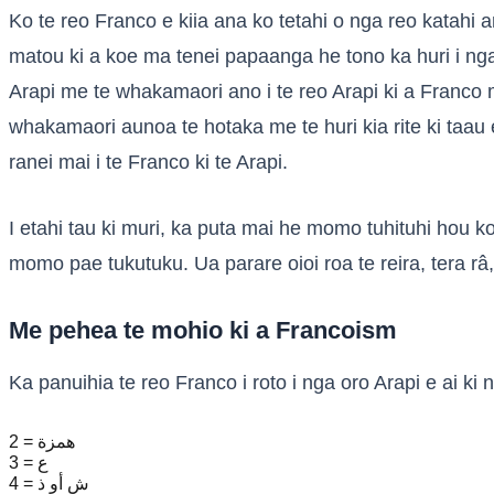
Ko te reo Franco e kiia ana ko tetahi o nga reo katahi a
matou ki a koe ma tenei papaanga he tono ka huri i nga t
Arapi me te whakamaori ano i te reo Arapi ki a Franco
whakamaori aunoa te hotaka me te huri kia rite ki taau e
ranei mai i te Franco ki te Arapi.
I etahi tau ki muri, ka puta mai he momo tuhituhi hou ko
momo pae tukutuku. Ua parare oioi roa te reira, tera râ, 
Me pehea te mohio ki a Francoism
Ka panuihia te reo Franco i roto i nga oro Arapi e ai k
2 = همزة
3 = ع
4 = ش أو ذ