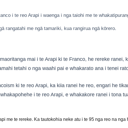
nco i te reo Arapi i waenga i nga taiohi me te whakatipuran
gā rangatahi me ngā tamariki, kua rangirua ngā kōrero.
maoritanga mai i te Arapi ki te Franco, he rereke ranei
kamahi tetahi o nga waahi pai e whakarato ana i tenei ra
ncoism ki te reo Arapi, ka kiia ranei he reo, engari he ti
hakapohehe i te reo Arapi, e whakakore ranei i tona tu
rapi me te rereke. Ka tautokohia neke atu i te 95 nga reo na ng