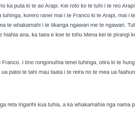
no ka puta ki te ao Arapi. Kei roto ko te tuhi i te reo Ar
uhinga, korero ranei mai i te Franco ki te Arapi, mai i t
 ma te whakamahi i te tikanga ngawari me te ngawari. Tu
 hiahia ana, ka taea e koe te tohu Mena kei te pirangi ko
 Franco. I tino rongonuihia tenei tuhinga, otira ki te hun
ua patoi te tahi mau taata i te reira no te mea ua faahuru 
i nga reta Ingarihi kua tuhia, a ka whakamahia nga nama p