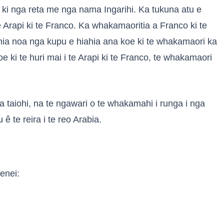
api ki nga reta me nga nama Ingarihi. Ka tukuna atu e
e Arapi ki te Franco. Ka whakamaoritia a Franco ki te
hia noa nga kupu e hiahia ana koe ki te whakamaori ka
e ki te huri mai i te Arapi ki te Franco, te whakamaori
ga taiohi, na te ngawari o te whakamahi i runga i nga
ê te reira i te reo Arabia.
enei: