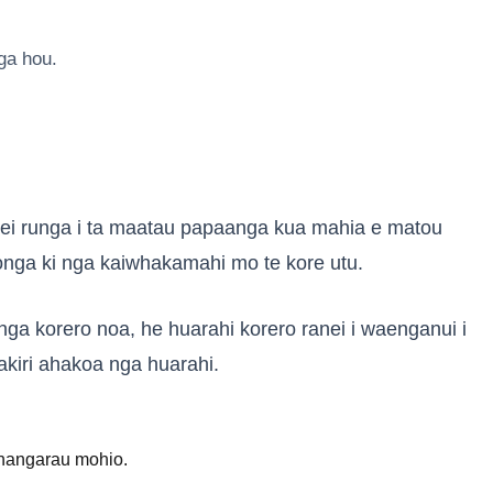
ga hou.
, kei runga i ta maatau papaanga kua mahia e matou
tonga ki nga kaiwhakamahi mo te kore utu.
kanga korero noa, he huarahi korero ranei i waenganui i
akiri ahakoa nga huarahi.
a hangarau mohio.