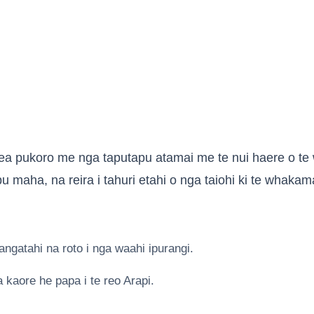
aea pukoro me nga taputapu atamai me te nui haere o te
u maha, na reira i tahuri etahi o nga taiohi ki te whakamahi
angatahi na roto i nga waahi ipurangi.
 kaore he papa i te reo Arapi.