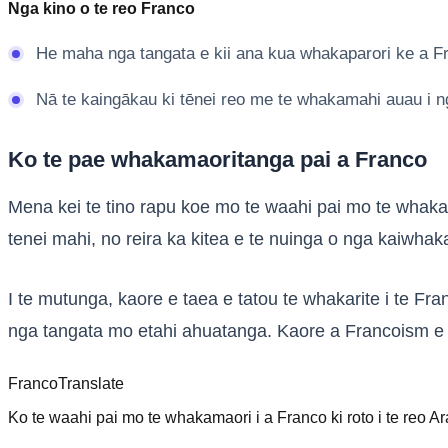
Nga kino o te reo Franco
He maha nga tangata e kii ana kua whakaparori ke a Fra
Nā te kaingākau ki tēnei reo me te whakamahi auau i n
Ko te pae whakamaoritanga pai a Franco
Mena kei te tino rapu koe mo te waahi pai mo te whaka
tenei mahi, no reira ka kitea e te nuinga o nga kaiwha
I te mutunga, kaore e taea e tatou te whakarite i te Fra
nga tangata mo etahi ahuatanga. Kaore a Francoism e w
Franco
Translate
Ko te waahi pai mo te whakamaori i a Franco ki roto i te reo A