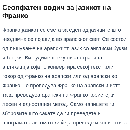
Сеопфатен водич за јазикот на
Франко
Франко јазикот се смета за еден од јазиците што
неодамна се појавија во арапскиот свет. Се состои
од пишување на арапскиот јазик со англиски букви
и бројки. Ви нудиме преку оваа страница
апликација која го конвертира секој текст или
говор од Франко на арапски или од арапски во
Франко. Го преведува Франко на арапски и исто
така преведува арапски на Франко користејќи
лесен и едноставен метод. Само напишете ги
зборовите што сакате да ги преведете и
програмата автоматски ќе ја преведе и конвертира