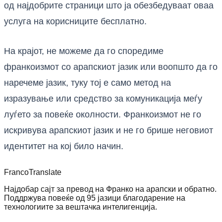
од најдобрите страници што ја обезбедуваат оваа
услуга на корисниците бесплатно.
На крајот, не можеме да го споредиме
франкоизмот со арапскиот јазик или воопшто да го
наречеме јазик, туку тој е само метод на
изразување или средство за комуникација меѓу
луѓето за повеќе околности. Франкоизмот не го
искривува арапскиот јазик и не го брише неговиот
идентитет на кој било начин.
Franco
Translate
Најдобар сајт за превод на Франко на арапски и обратно.
Поддржува повеќе од 95 јазици благодарение на
технологиите за вештачка интелигенција.