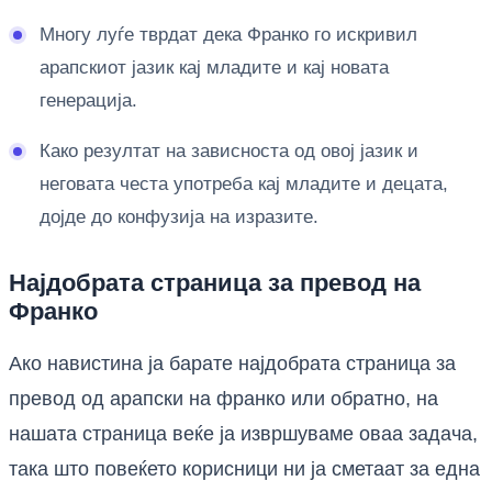
Многу луѓе тврдат дека Франко го искривил
арапскиот јазик кај младите и кај новата
генерација.
Како резултат на зависноста од овој јазик и
неговата честа употреба кај младите и децата,
дојде до конфузија на изразите.
Најдобрата страница за превод на
Франко
Ако навистина ја барате најдобрата страница за
превод од арапски на франко или обратно, на
нашата страница веќе ја извршуваме оваа задача,
така што повеќето корисници ни ја сметаат за една