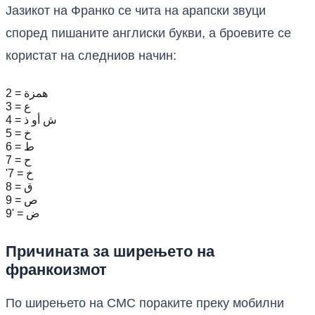
Јазикот на Франко се чита на арапски звуци
според пишаните англиски букви, а броевите се
користат на следниов начин:
2 = همزة
3 = ع
4 = ش أو ذ
5 = خ
6 = ط
7 = ح
'7 = خ
8 = ق
9 = ص
9' = ض
Причината за ширењето на
франкоизмот
По ширењето на СМС пораките преку мобилни