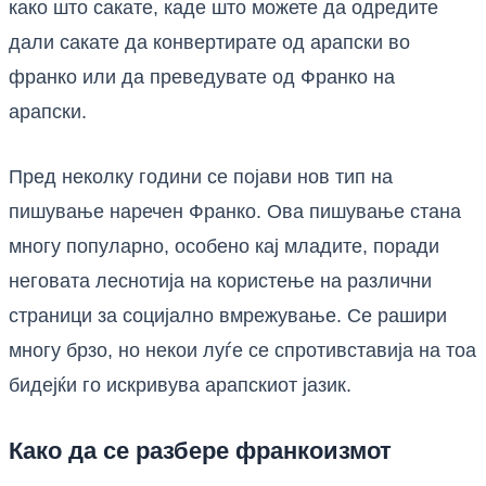
како што сакате, каде што можете да одредите
дали сакате да конвертирате од арапски во
франко или да преведувате од Франко на
арапски.
Пред неколку години се појави нов тип на
пишување наречен Франко. Ова пишување стана
многу популарно, особено кај младите, поради
неговата леснотија на користење на различни
страници за социјално вмрежување. Се рашири
многу брзо, но некои луѓе се спротивставија на тоа
бидејќи го искривува арапскиот јазик.
Како да се разбере франкоизмот