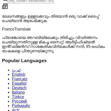
ലേഖനങ്ങളും ഉള്ളടക്കവും തിരയാൻ ഒരു വാക്ക് ടൈപ്പ്
ചെയ്യാൻ ആരംഭിക്കുക.
Franco
Translate
ഫ്രാങ്കോയെ അറബിയിലേക്കും തിരിച്ചും വിവർത്തനം
ചെയ്യുന്നതിനുള്ള മികച്ച സൈറ്റ്. ആർട്ടിഫിഷ്യൽ
ഇൻ്റലിജൻസ് സാങ്കേതികവിദ്യകൾക്ക് നന്ദി, 95-ലധികം
ഭാഷകളെ പിന്തുണയ്ക്കുന്നു.
Popular Languages
العربية
English
Français
Español
Deutsch
Italiano
Türkçe
Русский
Português
中文