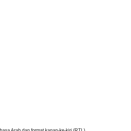
asa Arab dan format kanan-ke-kiri (RTL).