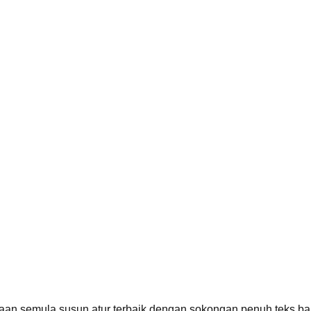
an semula susun atur terbaik dengan sokongan penuh teks bah