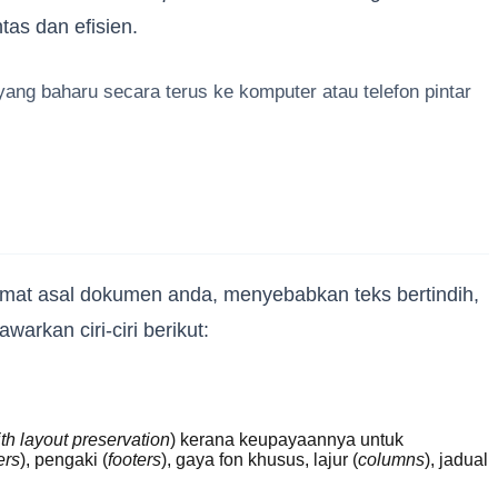
as dan efisien.
ang baharu secara terus ke komputer atau telefon pintar
rmat asal dokumen anda, menyebabkan teks bertindih,
arkan ciri-ciri berikut:
th layout preservation
) kerana keupayaannya untuk
ers
), pengaki (
footers
), gaya fon khusus, lajur (
columns
), jadual