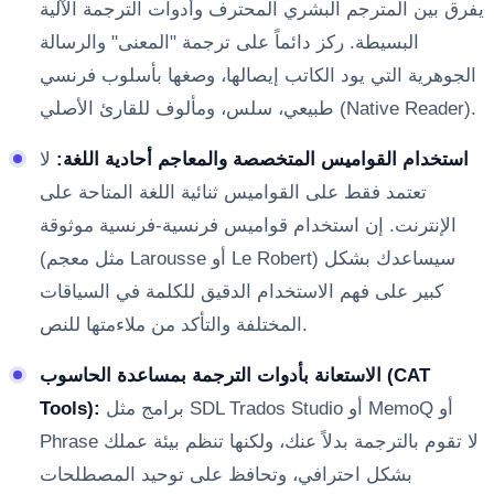
يفرق بين المترجم البشري المحترف وأدوات الترجمة الآلية
البسيطة. ركز دائماً على ترجمة "المعنى" والرسالة
الجوهرية التي يود الكاتب إيصالها، وصغها بأسلوب فرنسي
طبيعي، سلس، ومألوف للقارئ الأصلي (Native Reader).
استخدام القواميس المتخصصة والمعاجم أحادية اللغة:
لا
تعتمد فقط على القواميس ثنائية اللغة المتاحة على
الإنترنت. إن استخدام قواميس فرنسية-فرنسية موثوقة
(مثل معجم Larousse أو Le Robert) سيساعدك بشكل
كبير على فهم الاستخدام الدقيق للكلمة في السياقات
المختلفة والتأكد من ملاءمتها للنص.
الاستعانة بأدوات الترجمة بمساعدة الحاسوب (CAT
برامج مثل SDL Trados Studio أو MemoQ أو
Tools):
Phrase لا تقوم بالترجمة بدلاً عنك، ولكنها تنظم بيئة عملك
بشكل احترافي، وتحافظ على توحيد المصطلحات