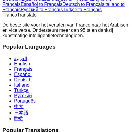
Français
Español to Français
Deutsch to Français
Italiano to
Français
Русский to Français
Türkçe to Français
Franco
Translate
De beste site voor het vertalen van Franco naar het Arabisch
en vice versa. Ondersteunt meer dan 95 talen dankzij
kunstmatige intelligentietechnologieën.
Popular Languages
العربية
English
Français
Español
Deutsch
Italiano
Türkçe
Русский
Português
中文
日本語
हिन्दी
Popular Translations