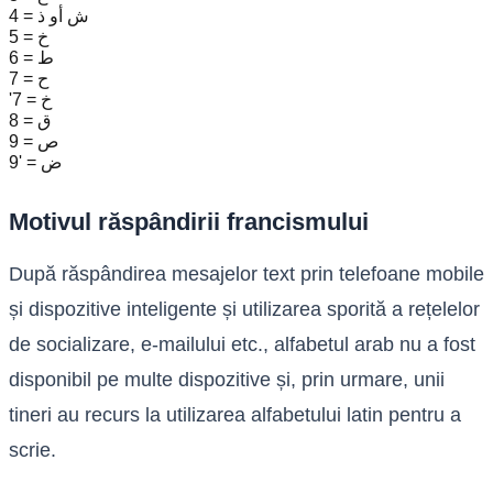
4 = ش أو ذ
5 = خ
6 = ط
7 = ح
'7 = خ
8 = ق
9 = ص
9' = ض
Motivul răspândirii francismului
După răspândirea mesajelor text prin telefoane mobile
și dispozitive inteligente și utilizarea sporită a rețelelor
de socializare, e-mailului etc., alfabetul arab nu a fost
disponibil pe multe dispozitive și, prin urmare, unii
tineri au recurs la utilizarea alfabetului latin pentru a
scrie.