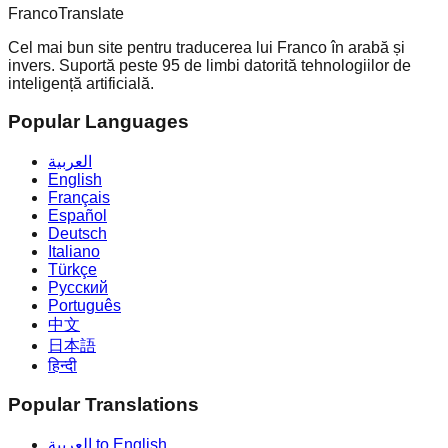
Franco
Translate
Cel mai bun site pentru traducerea lui Franco în arabă și
invers. Suportă peste 95 de limbi datorită tehnologiilor de
inteligență artificială.
Popular Languages
العربية
English
Français
Español
Deutsch
Italiano
Türkçe
Русский
Português
中文
日本語
हिन्दी
Popular Translations
العربية to English