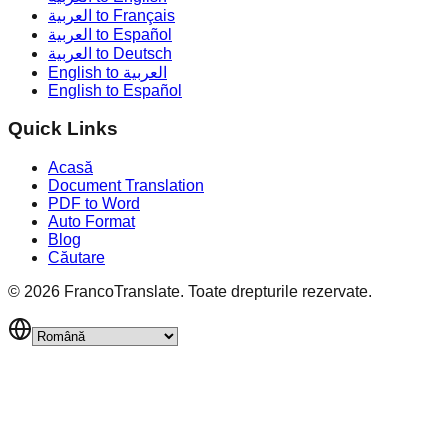
العربية to Français
العربية to Español
العربية to Deutsch
English to العربية
English to Español
Quick Links
Acasă
Document Translation
PDF to Word
Auto Format
Blog
Căutare
©
2026
FrancoTranslate.
Toate drepturile rezervate.