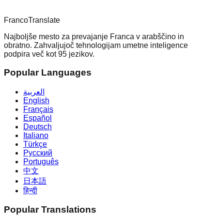
Franco
Translate
Najboljše mesto za prevajanje Franca v arabščino in
obratno. Zahvaljujoč tehnologijam umetne inteligence
podpira več kot 95 jezikov.
Popular Languages
العربية
English
Français
Español
Deutsch
Italiano
Türkçe
Русский
Português
中文
日本語
हिन्दी
Popular Translations