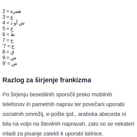
2 = همزة
3 = ع
4 = ش أو ذ
5 = خ
6 = ط
7 = ح
'7 = خ
8 = ق
9 = ص
9' = ض
Razlog za širjenje frankizma
Po širjenju besedilnih sporočil preko mobilnih
telefonov in pametnih naprav ter povečani uporabi
socialnih omrežij, e-pošte ipd., arabska abeceda ni
bila na voljo na številnih napravah, zato so se nekateri
mladi za pisanje zatekli k uporabi latinice.