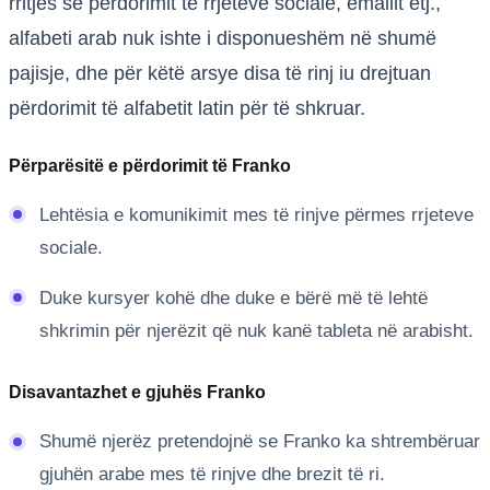
rritjes së përdorimit të rrjeteve sociale, emailit etj.,
alfabeti arab nuk ishte i disponueshëm në shumë
pajisje, dhe për këtë arsye disa të rinj iu drejtuan
përdorimit të alfabetit latin për të shkruar.
Përparësitë e përdorimit të Franko
Lehtësia e komunikimit mes të rinjve përmes rrjeteve
sociale.
Duke kursyer kohë dhe duke e bërë më të lehtë
shkrimin për njerëzit që nuk kanë tableta në arabisht.
Disavantazhet e gjuhës Franko
Shumë njerëz pretendojnë se Franko ka shtrembëruar
gjuhën arabe mes të rinjve dhe brezit të ri.