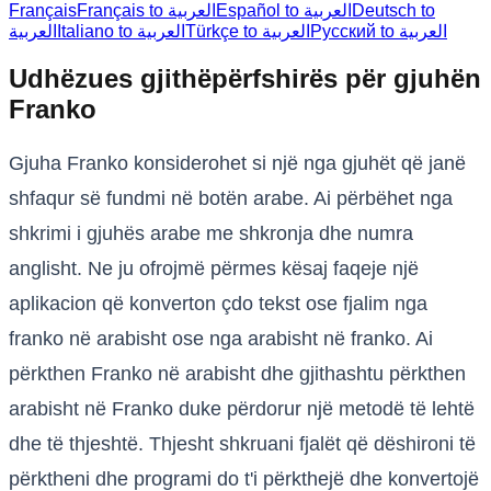
Français
Français to العربية
Español to العربية
Deutsch to
Русский to العربية
Türkçe to العربية
Italiano to العربية
العربية
Udhëzues gjithëpërfshirës për gjuhën
Franko
Gjuha Franko konsiderohet si një nga gjuhët që janë
shfaqur së fundmi në botën arabe. Ai përbëhet nga
shkrimi i gjuhës arabe me shkronja dhe numra
anglisht. Ne ju ofrojmë përmes kësaj faqeje një
aplikacion që konverton çdo tekst ose fjalim nga
franko në arabisht ose nga arabisht në franko. Ai
përkthen Franko në arabisht dhe gjithashtu përkthen
arabisht në Franko duke përdorur një metodë të lehtë
dhe të thjeshtë. Thjesht shkruani fjalët që dëshironi të
përktheni dhe programi do t'i përkthejë dhe konvertojë