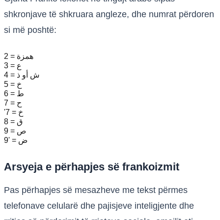
shkronjave të shkruara angleze, dhe numrat përdoren
si më poshtë:
2 = همزة
3 = ع
4 = ش أو ذ
5 = خ
6 = ط
7 = ح
'7 = خ
8 = ق
9 = ص
9' = ض
Arsyeja e përhapjes së frankoizmit
Pas përhapjes së mesazheve me tekst përmes
telefonave celularë dhe pajisjeve inteligjente dhe