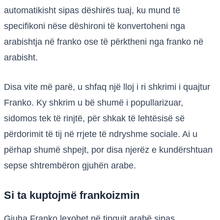
automatikisht sipas dëshirës tuaj, ku mund të
specifikoni nëse dëshironi të konvertoheni nga
arabishtja në franko ose të përktheni nga franko në
arabisht.
Disa vite më parë, u shfaq një lloj i ri shkrimi i quajtur
Franko. Ky shkrim u bë shumë i popullarizuar,
sidomos tek të rinjtë, për shkak të lehtësisë së
përdorimit të tij në rrjete të ndryshme sociale. Ai u
përhap shumë shpejt, por disa njerëz e kundërshtuan
sepse shtrembëron gjuhën arabe.
Si ta kuptojmë frankoizmin
Gjuha Franko lexohet në tingujt arabë sipas