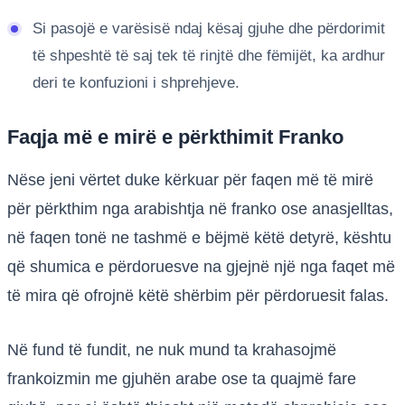
Si pasojë e varësisë ndaj kësaj gjuhe dhe përdorimit
të shpeshtë të saj tek të rinjtë dhe fëmijët, ka ardhur
deri te konfuzioni i shprehjeve.
Faqja më e mirë e përkthimit Franko
Nëse jeni vërtet duke kërkuar për faqen më të mirë
për përkthim nga arabishtja në franko ose anasjelltas,
në faqen tonë ne tashmë e bëjmë këtë detyrë, kështu
që shumica e përdoruesve na gjejnë një nga faqet më
të mira që ofrojnë këtë shërbim për përdoruesit falas.
Në fund të fundit, ne nuk mund ta krahasojmë
frankoizmin me gjuhën arabe ose ta quajmë fare