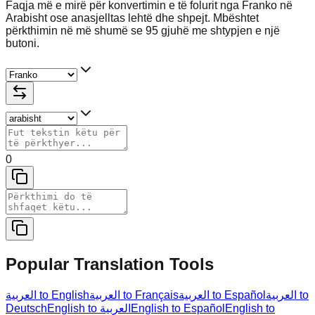
Faqja më e mirë për konvertimin e të folurit nga Franko në
Arabisht ose anasjelltas lehtë dhe shpejt. Mbështet
përkthimin në më shumë se 95 gjuhë me shtypjen e një
butoni.
0
Popular Translation Tools
العربية to
العربية to Español
العربية to Français
العربية to English
Deutsch
English to العربية
English to Español
English to