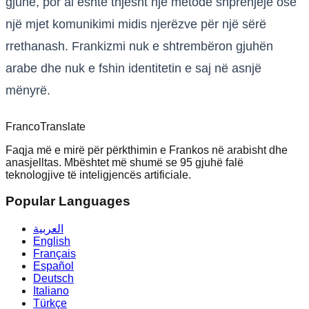
gjuhë, por ai është thjesht një metodë shprehjeje ose
një mjet komunikimi midis njerëzve për një sërë
rrethanash. Frankizmi nuk e shtrembëron gjuhën
arabe dhe nuk e fshin identitetin e saj në asnjë
mënyrë.
Franco
Translate
Faqja më e mirë për përkthimin e Frankos në arabisht dhe
anasjelltas. Mbështet më shumë se 95 gjuhë falë
teknologjive të inteligjencës artificiale.
Popular Languages
العربية
English
Français
Español
Deutsch
Italiano
Türkçe