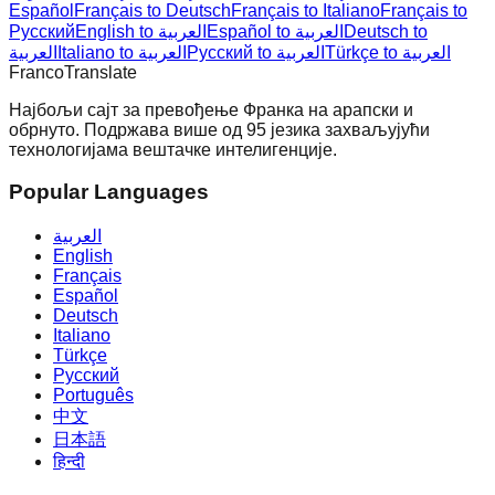
Español
Français to Deutsch
Français to Italiano
Français to
Русский
English to العربية
Español to العربية
Deutsch to
Türkçe to العربية
Русский to العربية
Italiano to العربية
العربية
Franco
Translate
Најбољи сајт за превођење Франка на арапски и
обрнуто. Подржава више од 95 језика захваљујући
технологијама вештачке интелигенције.
Popular Languages
العربية
English
Français
Español
Deutsch
Italiano
Türkçe
Русский
Português
中文
日本語
हिन्दी