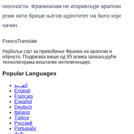
околности. Франкоизам не искривљује арапски
језик нити брише његов идентитет на било који
начин.
Franco
Translate
Најбољи сајт за превођење Франка на арапски и
обрнуто. Подржава више од 95 језика захваљујући
технологијама вештачке интелигенције.
Popular Languages
العربية
English
Français
Español
Deutsch
Italiano
Türkçe
Русский
Português