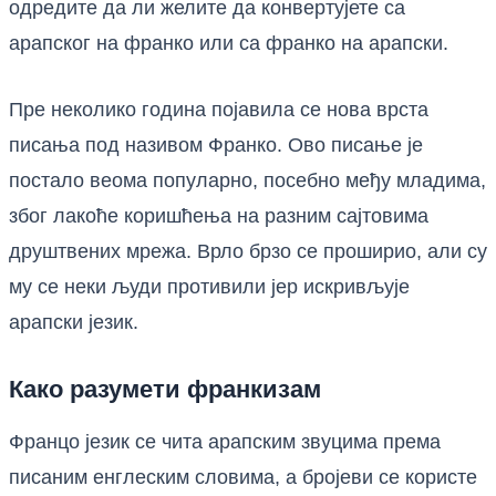
одредите да ли желите да конвертујете са
арапског на франко или са франко на арапски.
Пре неколико година појавила се нова врста
писања под називом Франко. Ово писање је
постало веома популарно, посебно међу младима,
због лакоће коришћења на разним сајтовима
друштвених мрежа. Врло брзо се проширио, али су
му се неки људи противили јер искривљује
арапски језик.
Како разумети франкизам
Францо језик се чита арапским звуцима према
писаним енглеским словима, а бројеви се користе