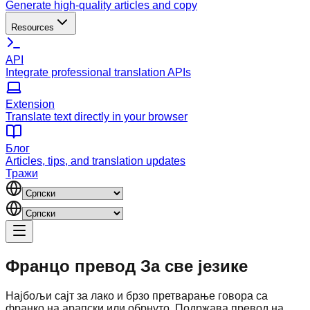
Generate high-quality articles and copy
Resources
API
Integrate professional translation APIs
Extension
Translate text directly in your browser
Блог
Articles, tips, and translation updates
Тражи
Францо превод
За све језике
Најбољи сајт за лако и брзо претварање говора са
франко на арапски или обрнуто. Подржава превод на