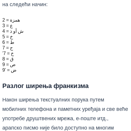
на следећи начин:
2 = همزة
3 = ع
4 = ش أو ذ
5 = خ
6 = ط
7 = ح
'7 = خ
8 = ق
9 = ص
9' = ض
Разлог ширења франкизма
Након ширења текстуалних порука путем
мобилних телефона и паметних уређаја и све веће
употребе друштвених мрежа, е-поште итд.,
арапско писмо није било доступно на многим