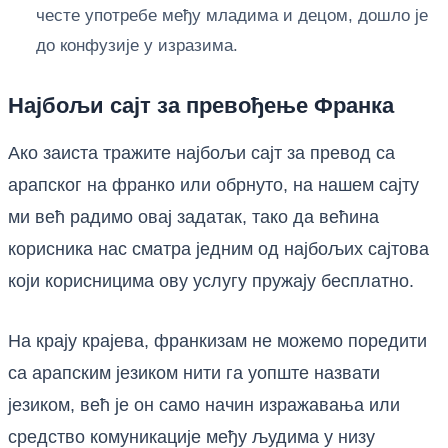
честе употребе међу младима и децом, дошло је
до конфузије у изразима.
Најбољи сајт за превођење Франка
Ако заиста тражите најбољи сајт за превод са
арапског на франко или обрнуто, на нашем сајту
ми већ радимо овај задатак, тако да већина
корисника нас сматра једним од најбољих сајтова
који корисницима ову услугу пружају бесплатно.
На крају крајева, франкизам не можемо поредити
са арапским језиком нити га уопште назвати
језиком, већ је он само начин изражавања или
средство комуникације међу људима у низу