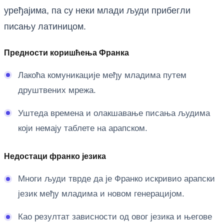
уређајима, па су неки млади људи прибегли
писању латиницом.
Предности коришћења Франка
Лакоћа комуникације међу младима путем
друштвених мрежа.
Уштеда времена и олакшавање писања људима
који немају таблете на арапском.
Недостаци франко језика
Многи људи тврде да је Франко искривио арапски
језик међу младима и новом генерацијом.
Као резултат зависности од овог језика и његове