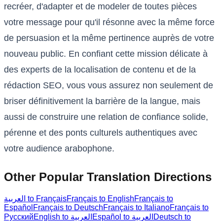
recréer, d'adapter et de modeler de toutes pièces
votre message pour qu'il résonne avec la même force
de persuasion et la même pertinence auprès de votre
nouveau public. En confiant cette mission délicate à
des experts de la localisation de contenu et de la
rédaction SEO, vous vous assurez non seulement de
briser définitivement la barrière de la langue, mais
aussi de construire une relation de confiance solide,
pérenne et des ponts culturels authentiques avec
votre audience arabophone.
Other Popular Translation Directions
العربية to Français
Français to English
Français to
Español
Français to Deutsch
Français to Italiano
Français to
Русский
English to العربية
Español to العربية
Deutsch to