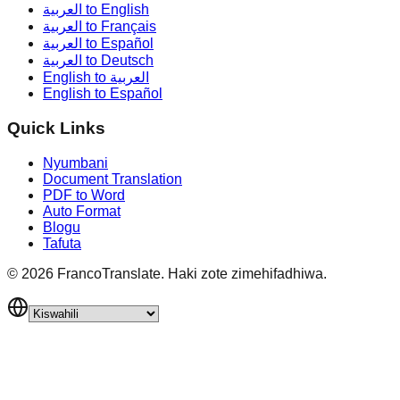
العربية to English
العربية to Français
العربية to Español
العربية to Deutsch
English to العربية
English to Español
Quick Links
Nyumbani
Document Translation
PDF to Word
Auto Format
Blogu
Tafuta
©
2026
FrancoTranslate.
Haki zote zimehifadhiwa.