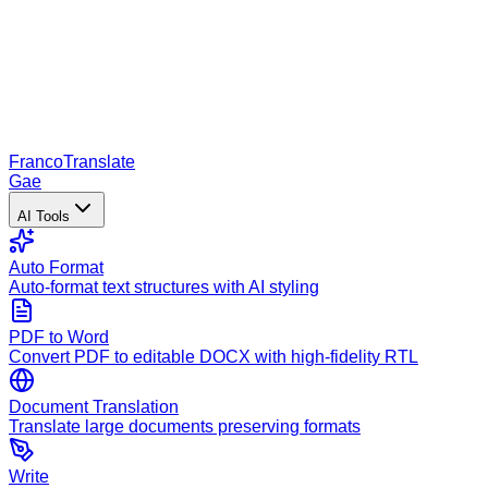
Franco
Translate
Gae
AI Tools
Auto Format
Auto-format text structures with AI styling
PDF to Word
Convert PDF to editable DOCX with high-fidelity RTL
Document Translation
Translate large documents preserving formats
Write