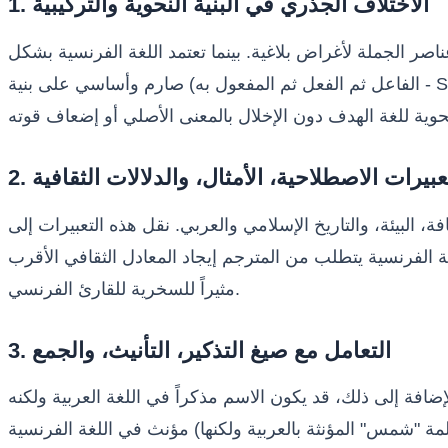
1. الاختلاف الجذري في البنية النحوية والتركيبية
 عناصر الجملة لأغراض بلاغية. بينما تعتمد اللغة الفرنسية بشكل
صارم وأساسي على بنية (الفاعل ثم الفعل ثم المفعول به - Sujet-Verbe-Objet). هذا الاختلاف الهيكلي يتطلب من المترجم إعادة بناء الجملة وصياغتها بالكامل لتتناسب مع القواعد
التعبيرات الاصطلاحية، الأمثال، والدلالات الثقافية
افة، البيئة، والتاريخ الإسلامي والعربي. نقل هذه التعبيرات إلى
نسية يتطلب من المترجم إيجاد المعادل الثقافي الأقرب (Équivalence Culturelle) بدلاً من اللجوء إلى الترجمة الحرفية، التي غالباً ما تؤدي إلى تشويه المعنى وجعله مبهماً أو
مثيراً للسخرية للقارئ الفرنسي.
3. التعامل مع صيغ التذكير، التأنيث، والجمع
لإضافة إلى ذلك، قد يكون الاسم مذكراً في اللغة العربية ولكنه
مؤنث في اللغة الفرنسية (مثل كلمة "شمس" المؤنثة بالعربية ولكنها "le soleil" مذكرة بالفرنسية)، والعكس صحيح. هذا يفرض على المترجم انتباهاً مضاعفاً عند اختيار واستخدام الصفات،