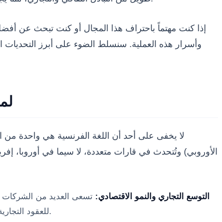
إذا كنت مهتماً باحتراف هذا المجال أو كنت تبحث عن أفض
وأسرار هذه العملية. سنسلط الضوء على أبرز التحديات ال
لما
لا يخفى على أحد أن اللغة الفرنسية هي واحدة من الل
الأوروبي) وتُتحدث في قارات متعددة، لا سيما في أوروبا، إفريقي
التوسع التجاري والنمو الاقتصادي:
تسعى العديد من الشركات وال
(Localization) للعقود التجارية، المواقع الإلكترونية، المتاجر الرقمية، والمواد التسويقية لضمان الوصول إلى الجمهور المستهدف بشكل فعال.