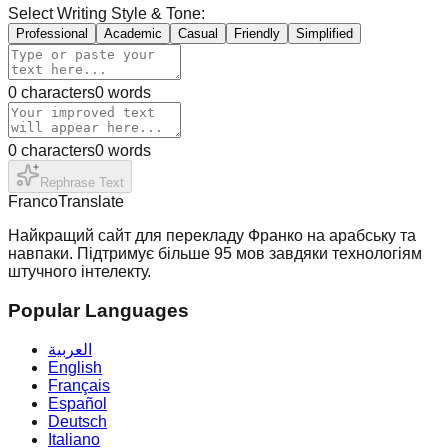
Select Writing Style & Tone:
Professional
Academic
Casual
Friendly
Simplified
0
characters
0
words
0
characters
0
words
Rephrase Text
Franco
Translate
Найкращий сайт для перекладу Франко на арабську та
навпаки. Підтримує більше 95 мов завдяки технологіям
штучного інтелекту.
Popular Languages
العربية
English
Français
Español
Deutsch
Italiano