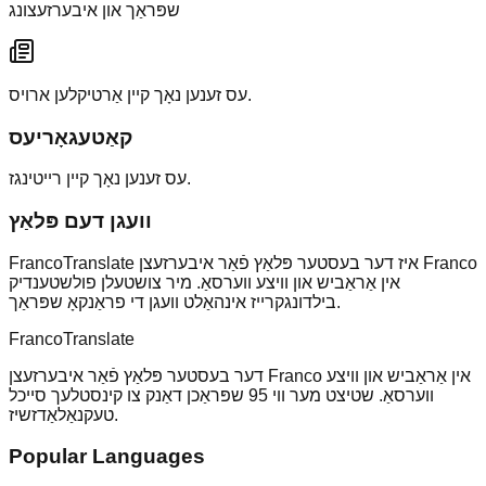
שפּראַך און איבערזעצונג
עס זענען נאָך קיין אַרטיקלען ארויס.
קאַטעגאָריעס
עס זענען נאָך קיין רייטינגז.
וועגן דעם פּלאַץ
FrancoTranslate איז דער בעסטער פּלאַץ פֿאַר איבערזעצן Franco
אין אַראַביש און וויצע ווערסאַ. מיר צושטעלן פולשטענדיק
בילדונגקרייז אינהאַלט וועגן די פראַנקאָ שפּראַך.
Franco
Translate
דער בעסטער פּלאַץ פֿאַר איבערזעצן Franco אין אַראַביש און וויצע
ווערסאַ. שטיצט מער ווי 95 שפּראַכן דאַנק צו קינסטלעך סייכל
טעקנאַלאַדזשיז.
Popular Languages