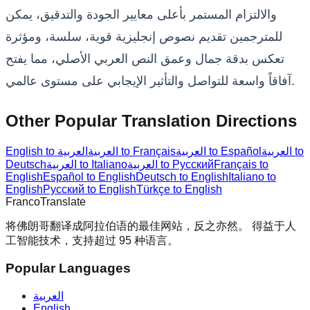
والالتزام المستمر بأعلى معايير الجودة والتدقيق، يمكن
للمترجمين تقديم نصوص إنجليزية قوية، سلسة، ومؤثرة
تعكس بدقة جمال وعمق النص العربي الأصلي، مما يفتح
آفاقاً واسعة للتواصل والتأثير الإيجابي على مستوى عالمي.
Other Popular Translation Directions
العربية to
العربية to Español
العربية to Français
English to العربية
Français to
العربية to Русский
العربية to Italiano
Deutsch
English
Español to English
Deutsch to English
Italiano to
English
Русский to English
Türkçe to English
Franco
Translate
将佛朗哥翻译成阿拉伯语的最佳网站，反之亦然。 得益于人
工智能技术，支持超过 95 种语言。
Popular Languages
العربية
English