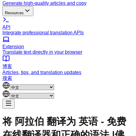
Generate high-quality articles and copy
Resources
API
Integrate professional translation APIs
Extension
Translate text directly in your browser
博客
Articles, tips, and translation updates
搜索
将 阿拉伯 翻译为 英语 - 免费
在线翻译器和正确的语法 |佛