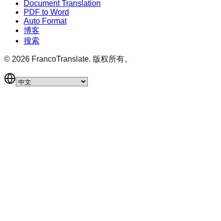
Document Translation
PDF to Word
Auto Format
博客
搜索
©
2026
FrancoTranslate.
版权所有。