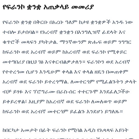
የፍራንኮ ቋንቋ አጠቃላይ መመሪያ
የፍራንኮ ቋንቋ በቅርቡ በአረቡ ዓለም ከታዩ ቋንቋዎች አንዱ ነው
ተብሎ ይታሰባል። የአረብኛ ቋንቋን በእንግሊዝኛ ፊደላት እና
ቁጥሮች መጻፍን ያካትታል. ማንኛውንም ጽሑፍ ወይም ንግግር
ከፍራንኮ ወደ አረብኛ ወይም ከአረብኛ ወደ ፍራንኮ የሚቀይር
መተግበሪያ በዚህ ገፅ እናቀርብልዎታለን። ፍራንኮን ወደ አረብኛ
የተተረጎመ ሲሆን እንዲሁም ቀላል እና ቀላል ዘዴን በመጠቀም
አረብኛ ወደ ፍራንኮ ይተረጎማል. ለመተርጎም የሚፈልጉትን ቃላት
ብቻ ይፃፉ እና ፕሮግራሙ በራስ-ሰር ተተርጉሞ እንደፈለጋችሁ
ይቀይረዋል፣ እዚያም ከአረብኛ ወደ ፍራንኮ ለመለወጥ ወይም
ከፍራንኮ ወደ አረብኛ መተርጎም ይፈልጉ እንደሆነ ይግለጹ።
ከበርካታ አመታት በፊት ፍራንኮ የሚባል አዲስ የአጻጻፍ አይነት