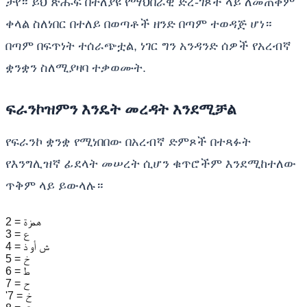
ታየ። ይህ ጽሑፍ በተለያዩ የማህበራዊ ድረ-ገጾች ላይ ለመጠቀም
ቀላል ስለነበር በተለይ በወጣቶች ዘንድ በጣም ተወዳጅ ሆነ።
በጣም በፍጥነት ተሰራጭቷል, ነገር ግን አንዳንድ ሰዎች የአረብኛ
ቋንቋን ስለሚያዛባ ተቃወሙት.
ፍራንኮዝምን እንዴት መረዳት እንደሚቻል
የፍራንኮ ቋንቋ የሚነበበው በአረብኛ ድምጾች በተጻፉት
የእንግሊዝኛ ፊደላት መሠረት ሲሆን ቁጥሮችም እንደሚከተለው
ጥቅም ላይ ይውላሉ።
2 = همزة
3 = ع
4 = ش أو ذ
5 = خ
6 = ط
7 = ح
'7 = خ