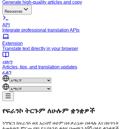
Generate high-quality articles and copy
Resources
API
Integrate professional translation APIs
Extension
Translate text directly in your browser
ብሎግ
Articles, tips, and translation updates
ፈልግ
የፍራንኮ ትርጉም
ለሁሉም ቋንቋዎች
ንግግርን ከፍራንኮ ወደ አረብኛ ወይም በተቃራኒው በቀላሉ እና በፍጥነት
ለመለወጥ ምርጡ ጣቢያ። በአንድ ቁልፍ በመጫን ከ95 በላይ ቋንቋዎች