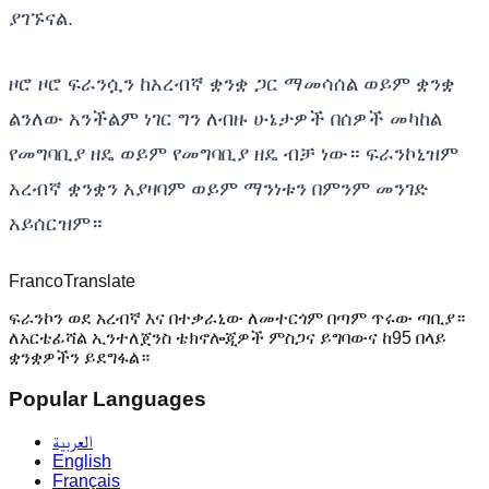
ያገኙናል.
ዞሮ ዞሮ ፍራንሷን ከአረብኛ ቋንቋ ጋር ማመሳሰል ወይም ቋንቋ
ልንለው አንችልም ነገር ግን ለብዙ ሁኔታዎች በሰዎች መካከል
የመግባቢያ ዘዴ ወይም የመግባቢያ ዘዴ ብቻ ነው። ፍራንኮኒዝም
አረብኛ ቋንቋን አያዛባም ወይም ማንነቱን በምንም መንገድ
አይሰርዝም።
Franco
Translate
ፍራንኮን ወደ አረብኛ እና በተቃራኒው ለመተርጎም በጣም ጥሩው ጣቢያ።
ለአርቴፊሻል ኢንተለጀንስ ቴክኖሎጂዎች ምስጋና ይግባውና ከ95 በላይ
ቋንቋዎችን ይደግፋል።
Popular Languages
العربية
English
Français