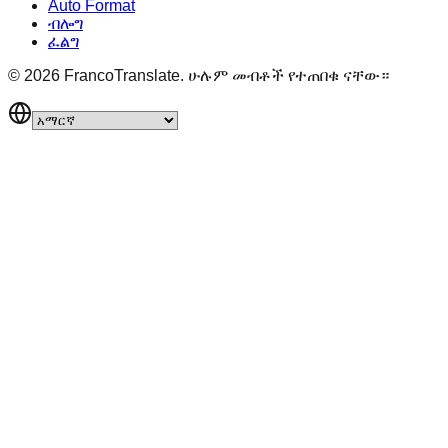
Auto Format
ብሎግ
ፈልግ
©
2026
FrancoTranslate.
ሁሉም መብቶች የተጠበቁ ናቸው።