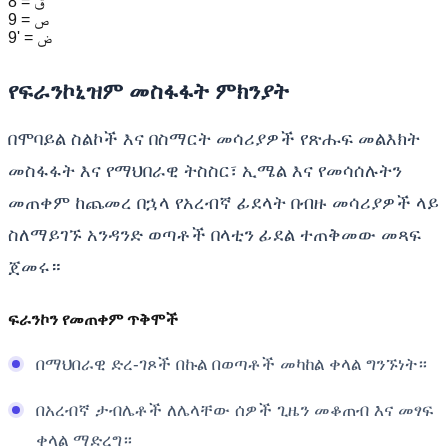
8 = ق
9 = ص
9' = ض
የፍራንኮኒዝም መስፋፋት ምክንያት
በሞባይል ስልኮች እና በስማርት መሳሪያዎች የጽሑፍ መልእክት
መስፋፋት እና የማህበራዊ ትስስር፣ ኢሜል እና የመሳሰሉትን
መጠቀም ከጨመረ በኋላ የአረብኛ ፊደላት በብዙ መሳሪያዎች ላይ
ስለማይገኙ አንዳንድ ወጣቶች በላቲን ፊደል ተጠቅመው መጻፍ
ጀመሩ።
ፍራንኮን የመጠቀም ጥቅሞች
በማህበራዊ ድረ-ገጾች በኩል በወጣቶች መካከል ቀላል ግንኙነት።
በአረብኛ ታብሌቶች ለሌላቸው ሰዎች ጊዜን መቆጠብ እና መፃፍ
ቀላል ማድረግ።