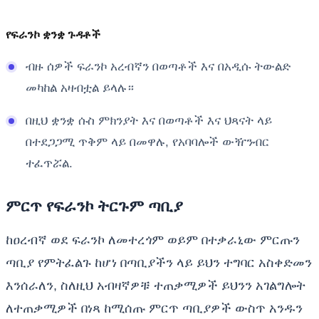
የፍራንኮ ቋንቋ ጉዳቶች
ብዙ ሰዎች ፍራንኮ አረብኛን በወጣቶች እና በአዲሱ ትውልድ
መካከል አዛብቷል ይላሉ።
በዚህ ቋንቋ ሱስ ምክንያት እና በወጣቶች እና ህጻናት ላይ
በተደጋጋሚ ጥቅም ላይ በመዋሉ, የአባባሎች ውዥንብር
ተፈጥሯል.
ምርጥ የፍራንኮ ትርጉም ጣቢያ
ከዐረብኛ ወደ ፍራንኮ ለመተረጎም ወይም በተቃራኒው ምርጡን
ጣቢያ የምትፈልጉ ከሆነ በጣቢያችን ላይ ይህን ተግባር አስቀድመን
እንሰራለን, ስለዚህ አብዛኛዎቹ ተጠቃሚዎች ይህንን አገልግሎት
ለተጠቃሚዎች በነጻ ከሚሰጡ ምርጥ ጣቢያዎች ውስጥ አንዱን