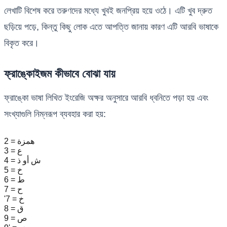
লেখাটি বিশেষ করে তরুণদের মধ্যে খুবই জনপ্রিয় হয়ে ওঠে। এটি খুব দ্রুত
ছড়িয়ে পড়ে, কিন্তু কিছু লোক এতে আপত্তি জানায় কারণ এটি আরবি ভাষাকে
বিকৃত করে।
ফ্রাঙ্কোইজম কীভাবে বোঝা যায়
ফ্রাঙ্কো ভাষা লিখিত ইংরেজি অক্ষর অনুসারে আরবি ধ্বনিতে পড়া হয় এবং
সংখ্যাগুলি নিম্নরূপ ব্যবহার করা হয়:
2 = همزة
3 = ع
4 = ش أو ذ
5 = خ
6 = ط
7 = ح
'7 = خ
8 = ق
9 = ص