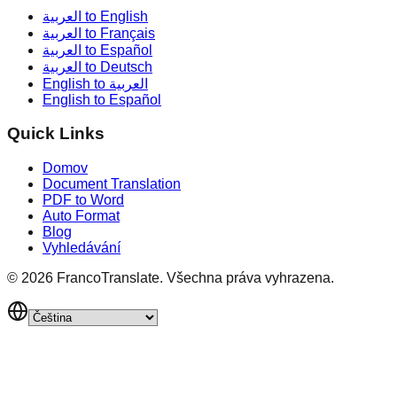
العربية to English
العربية to Français
العربية to Español
العربية to Deutsch
English to العربية
English to Español
Quick Links
Domov
Document Translation
PDF to Word
Auto Format
Blog
Vyhledávání
©
2026
FrancoTranslate.
Všechna práva vyhrazena.