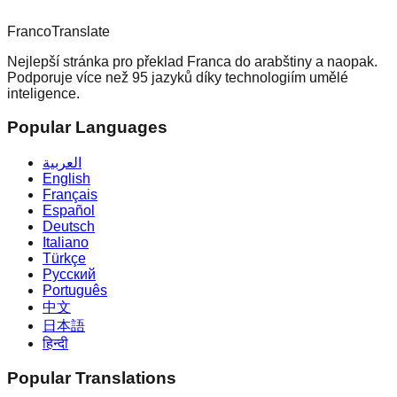
Franco
Translate
Nejlepší stránka pro překlad Franca do arabštiny a naopak.
Podporuje více než 95 jazyků díky technologiím umělé
inteligence.
Popular Languages
العربية
English
Français
Español
Deutsch
Italiano
Türkçe
Русский
Português
中文
日本語
हिन्दी
Popular Translations