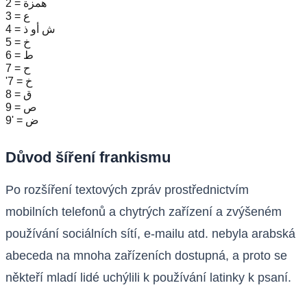
2 = همزة
3 = ع
4 = ش أو ذ
5 = خ
6 = ط
7 = ح
'7 = خ
8 = ق
9 = ص
9' = ض
Důvod šíření frankismu
Po rozšíření textových zpráv prostřednictvím
mobilních telefonů a chytrých zařízení a zvýšeném
používání sociálních sítí, e-mailu atd. nebyla arabská
abeceda na mnoha zařízeních dostupná, a proto se
někteří mladí lidé uchýlili k používání latinky k psaní.