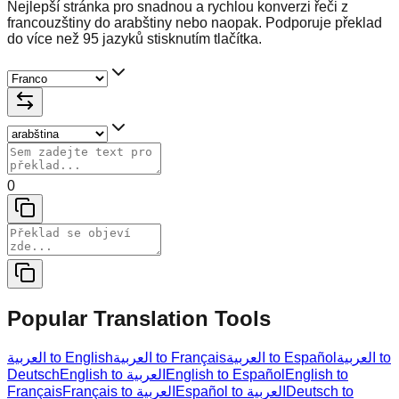
Nejlepší stránka pro snadnou a rychlou konverzi řeči z
francouzštiny do arabštiny nebo naopak. Podporuje překlad
do více než 95 jazyků stisknutím tlačítka.
0
Popular Translation Tools
العربية to
العربية to Español
العربية to Français
العربية to English
Deutsch
English to العربية
English to Español
English to
Français
Français to العربية
Español to العربية
Deutsch to