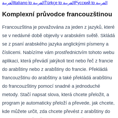
Русский to العربية
Türkçe to العربية
Italiano to العربية
العربية
Komplexní průvodce francouzštinou
Francouzština je považována za jeden z jazyků, které
se v nedávné době objevily v arabském světě. Skládá
se z psaní arabského jazyka anglickými písmeny a
číslicemi. Nabízíme vám prostřednictvím tohoto webu
aplikaci, která převádí jakýkoli text nebo řeč z francie
do arabštiny nebo z arabštiny do francie. Překládá
francouzštinu do arabštiny a také překládá arabštinu
do francouzštiny pomocí snadné a jednoduché
metody. Stačí napsat slova, která chcete přeložit, a
program je automaticky přeloží a převede, jak chcete,
kde můžete určit, zda chcete převést z arabštiny do