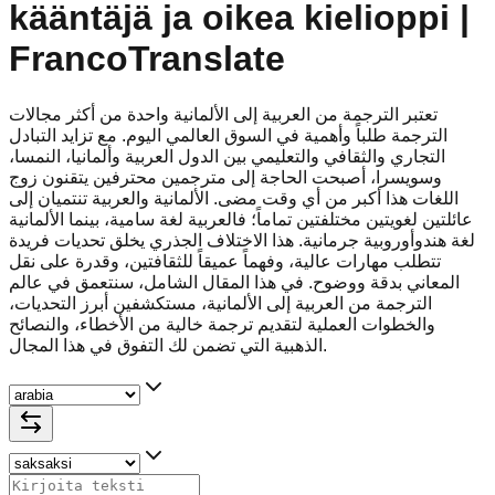
kääntäjä ja oikea kielioppi |
FrancoTranslate
تعتبر الترجمة من العربية إلى الألمانية واحدة من أكثر مجالات
الترجمة طلباً وأهمية في السوق العالمي اليوم. مع تزايد التبادل
التجاري والثقافي والتعليمي بين الدول العربية وألمانيا، النمسا،
وسويسرا، أصبحت الحاجة إلى مترجمين محترفين يتقنون زوج
اللغات هذا أكبر من أي وقت مضى. الألمانية والعربية تنتميان إلى
عائلتين لغويتين مختلفتين تماماً؛ فالعربية لغة سامية، بينما الألمانية
لغة هندوأوروبية جرمانية. هذا الاختلاف الجذري يخلق تحديات فريدة
تتطلب مهارات عالية، وفهماً عميقاً للثقافتين، وقدرة على نقل
المعاني بدقة ووضوح. في هذا المقال الشامل، سنتعمق في عالم
الترجمة من العربية إلى الألمانية، مستكشفين أبرز التحديات،
والخطوات العملية لتقديم ترجمة خالية من الأخطاء، والنصائح
الذهبية التي تضمن لك التفوق في هذا المجال.