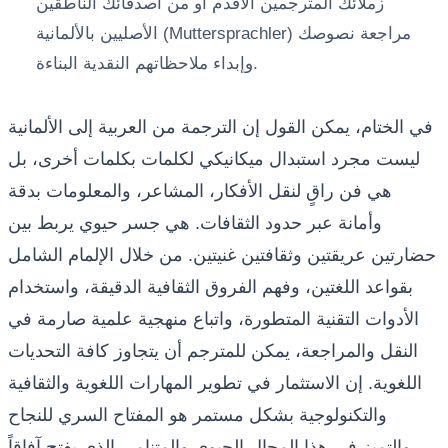
زملائك المترجمين الأقدم أو من أصدقائك الناطقين
الأصليين بالألمانية (Muttersprachler) مراجعة نصوصك
وإبداء ملاحظاتهم النقدية البناءة.
في الختام، يمكن القول إن الترجمة من العربية إلى الألمانية
ليست مجرد استبدال ميكانيكي لكلمات بكلمات أخرى، بل
هي فن راقٍ لنقل الأفكار، المشاعر، والمعلومات بدقة
وأمانة عبر حدود الثقافات. هي جسر حيوي يربط بين
حضارتين عريقتين وثقافتين غنيتين. من خلال الإلمام الشامل
بقواعد اللغتين، وفهم الفروق الثقافية الدقيقة، واستخدام
الأدوات التقنية المتطورة، واتباع منهجية علمية صارمة في
النقل والمراجعة، يمكن للمترجم أن يتجاوز كافة التحديات
اللغوية. إن الاستثمار في تطوير المهارات اللغوية والثقافية
والتكنولوجية بشكل مستمر هو المفتاح السري للنجاح
والتميز في هذا المجال الحيوي والمتنامي الذي يفتح آفاقاً