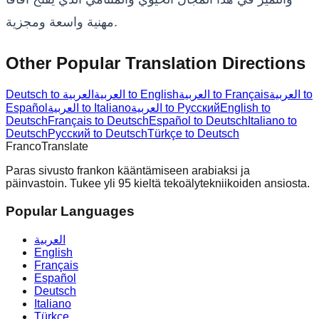
مهنية واسعة ومجزية.
Other Popular Translation Directions
العربية to
العربية to Français
العربية to English
Deutsch to العربية
English to
العربية to Русский
العربية to Italiano
Español
Deutsch
Français to Deutsch
Español to Deutsch
Italiano to
Deutsch
Русский to Deutsch
Türkçe to Deutsch
Franco
Translate
Paras sivusto frankon kääntämiseen arabiaksi ja
päinvastoin. Tukee yli 95 kieltä tekoälytekniikoiden ansiosta.
Popular Languages
العربية
English
Français
Español
Deutsch
Italiano
Türkçe