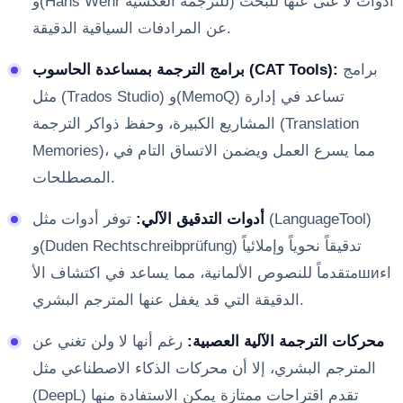
و(Hans Wehr للترجمة العكسية) أدوات لا غنى عنها للبحث
عن المرادفات السياقية الدقيقة.
برامج
برامج الترجمة بمساعدة الحاسوب (CAT Tools):
مثل (Trados Studio) و(MemoQ) تساعد في إدارة
المشاريع الكبيرة، وحفظ ذواكر الترجمة (Translation
Memories)، مما يسرع العمل ويضمن الاتساق التام في
المصطلحات.
أدوات التدقيق الآلي:
توفر أدوات مثل (LanguageTool)
و(Duden Rechtschreibprüfung) تدقيقاً نحوياً وإملائياً
متقدماً للنصوص الألمانية، مما يساعد في اكتشاف الأшиاء
الدقيقة التي قد يغفل عنها المترجم البشري.
محركات الترجمة الآلية العصبية:
رغم أنها لا ولن تغني عن
المترجم البشري، إلا أن محركات الذكاء الاصطناعي مثل
(DeepL) تقدم اقتراحات ممتازة يمكن الاستفادة منها