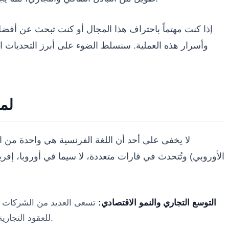
إذا كنت مهتماً باحتراف هذا المجال أو كنت تبحث عن أفض
وأسرار هذه العملية. سنسلط الضوء على أبرز التحديات ال
لما
لا يخفى على أحد أن اللغة الفرنسية هي واحدة من الل
الأوروبي) وتُتحدث في قارات متعددة، لا سيما في أوروبا، إفريقي
التوسع التجاري والنمو الاقتصادي:
تسعى العديد من الشركات وال
(Localization) للعقود التجارية، المواقع الإلكترونية، المتاجر الرقمية، والمواد التسويقية لضمان الوصول إلى الجمهور المستهدف بشكل فعال.