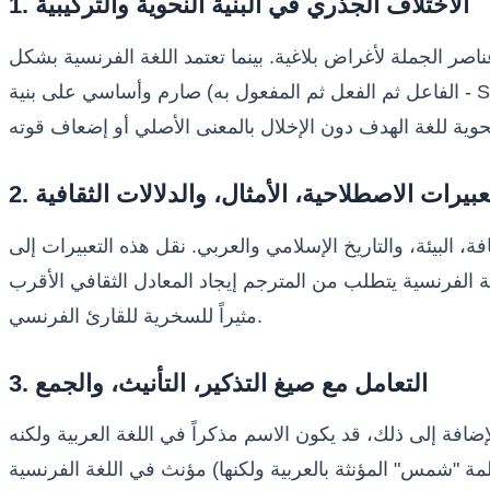
1. الاختلاف الجذري في البنية النحوية والتركيبية
 عناصر الجملة لأغراض بلاغية. بينما تعتمد اللغة الفرنسية بشكل
صارم وأساسي على بنية (الفاعل ثم الفعل ثم المفعول به - Sujet-Verbe-Objet). هذا الاختلاف الهيكلي يتطلب من المترجم إعادة بناء الجملة وصياغتها بالكامل لتتناسب مع القواعد
التعبيرات الاصطلاحية، الأمثال، والدلالات الثقافية
افة، البيئة، والتاريخ الإسلامي والعربي. نقل هذه التعبيرات إلى
نسية يتطلب من المترجم إيجاد المعادل الثقافي الأقرب (Équivalence Culturelle) بدلاً من اللجوء إلى الترجمة الحرفية، التي غالباً ما تؤدي إلى تشويه المعنى وجعله مبهماً أو
مثيراً للسخرية للقارئ الفرنسي.
3. التعامل مع صيغ التذكير، التأنيث، والجمع
لإضافة إلى ذلك، قد يكون الاسم مذكراً في اللغة العربية ولكنه
مؤنث في اللغة الفرنسية (مثل كلمة "شمس" المؤنثة بالعربية ولكنها "le soleil" مذكرة بالفرنسية)، والعكس صحيح. هذا يفرض على المترجم انتباهاً مضاعفاً عند اختيار واستخدام الصفات،