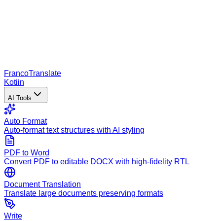
Franco
Translate
Kotiin
AI Tools
Auto Format
Auto-format text structures with AI styling
PDF to Word
Convert PDF to editable DOCX with high-fidelity RTL
Document Translation
Translate large documents preserving formats
Write