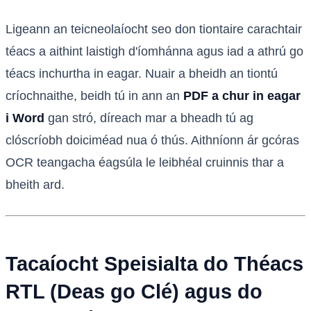
Ligeann an teicneolaíocht seo don tiontaire carachtair
téacs a aithint laistigh d'íomhánna agus iad a athrú go
téacs inchurtha in eagar. Nuair a bheidh an tiontú
críochnaithe, beidh tú in ann an
PDF a chur in eagar
i Word
gan stró, díreach mar a bheadh tú ag
clóscríobh doiciméad nua ó thús. Aithníonn ár gcóras
OCR teangacha éagsúla le leibhéal cruinnis thar a
bheith ard.
Tacaíocht Speisialta do Théacs
RTL (Deas go Clé) agus do