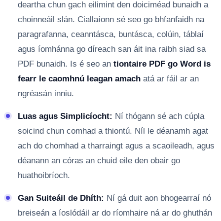
deartha chun gach eilimint den doiciméad bunaidh a
choinneáil slán. Ciallaíonn sé seo go bhfanfaidh na
paragrafanna, ceanntásca, buntásca, colúin, táblaí
agus íomhánna go díreach san áit ina raibh siad sa
PDF bunaidh. Is é seo an
tiontaire PDF go Word is
fearr le caomhnú leagan amach
atá ar fáil ar an
ngréasán inniu.
Luas agus Simplicíocht:
Ní thógann sé ach cúpla
soicind chun comhad a thiontú. Níl le déanamh agat
ach do chomhad a tharraingt agus a scaoileadh, agus
déanann an córas an chuid eile den obair go
huathoibríoch.
Gan Suiteáil de Dhíth:
Ní gá duit aon bhogearraí nó
breiseán a íoslódáil ar do ríomhaire ná ar do ghuthán