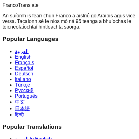
Franco
Translate
An suíomh is fearr chun Franco a aistriú go Araibis agus vice
versa. Tacaíonn sé le níos mó ná 95 teanga a bhuíochas le
teicneolaíochtaí hintleachta saorga.
Popular Languages
العربية
English
Français
Español
Deutsch
Italiano
Türkçe
Русский
Português
中文
日本語
हिन्दी
Popular Translations
العربية to English