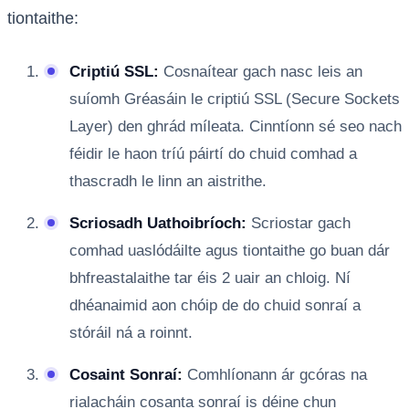
tiontaithe:
Criptiú SSL:
Cosnaítear gach nasc leis an
suíomh Gréasáin le criptiú SSL (Secure Sockets
Layer) den ghrád míleata. Cinntíonn sé seo nach
féidir le haon tríú páirtí do chuid comhad a
thascradh le linn an aistrithe.
Scriosadh Uathoibríoch:
Scriostar gach
comhad uaslódáilte agus tiontaithe go buan dár
bhfreastalaithe tar éis 2 uair an chloig. Ní
dhéanaimid aon chóip de do chuid sonraí a
stóráil ná a roinnt.
Cosaint Sonraí:
Comhlíonann ár gcóras na
rialacháin cosanta sonraí is déine chun