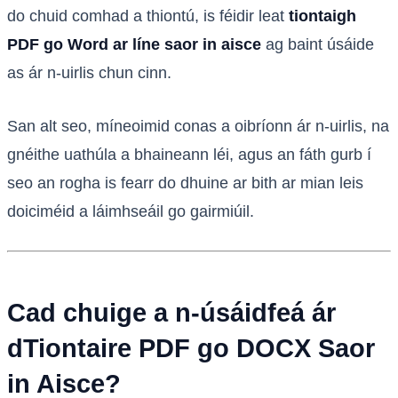
do chuid comhad a thiontú, is féidir leat
tiontaigh
PDF go Word ar líne saor in aisce
ag baint úsáide
as ár n-uirlis chun cinn.
San alt seo, míneoimid conas a oibríonn ár n-uirlis, na
gnéithe uathúla a bhaineann léi, agus an fáth gurb í
seo an rogha is fearr do dhuine ar bith ar mian leis
doiciméid a láimhseáil go gairmiúil.
Cad chuige a n-úsáidfeá ár
dTiontaire PDF go DOCX Saor
in Aisce?