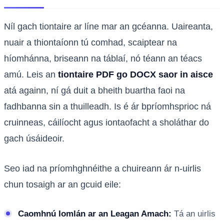
Níl gach tiontaire ar líne mar an gcéanna. Uaireanta,
nuair a thiontaíonn tú comhad, scaiptear na
híomhánna, briseann na táblaí, nó téann an téacs
amú. Leis an
tiontaire PDF go DOCX saor in aisce
atá againn, ní gá duit a bheith buartha faoi na
fadhbanna sin a thuilleadh. Is é ár bpríomhsprioc ná
cruinneas, cáilíocht agus iontaofacht a sholáthar do
gach úsáideoir.
Seo iad na príomhghnéithe a chuireann ár n-uirlis
chun tosaigh ar an gcuid eile:
Caomhnú Iomlán ar an Leagan Amach:
Tá an uirlis