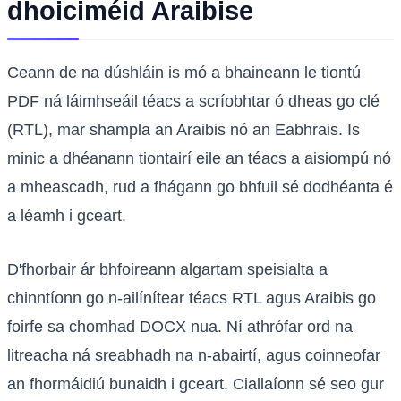
dhoiciméid Araibise
Ceann de na dúshláin is mó a bhaineann le tiontú
PDF ná láimhseáil téacs a scríobhtar ó dheas go clé
(RTL), mar shampla an Araibis nó an Eabhrais. Is
minic a dhéanann tiontairí eile an téacs a aisiompú nó
a mheascadh, rud a fhágann go bhfuil sé dodhéanta é
a léamh i gceart.
D'fhorbair ár bhfoireann algartam speisialta a
chinntíonn go n-ailínítear téacs RTL agus Araibis go
foirfe sa chomhad DOCX nua. Ní athrófar ord na
litreacha ná sreabhadh na n-abairtí, agus coinneofar
an fhormáidiú bunaidh i gceart. Ciallaíonn sé seo gur