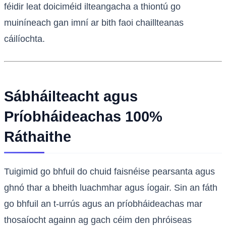
féidir leat doiciméid ilteangacha a thiontú go
muiníneach gan imní ar bith faoi chaillteanas
cáilíochta.
Sábháilteacht agus
Príobháideachas 100%
Ráthaithe
Tuigimid go bhfuil do chuid faisnéise pearsanta agus
ghnó thar a bheith luachmhar agus íogair. Sin an fáth
go bhfuil an t-urrús agus an príobháideachas mar
thosaíocht againn ag gach céim den phróiseas