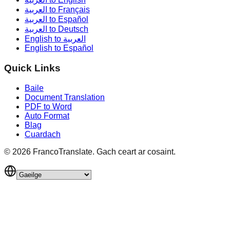
العربية to Français
العربية to Español
العربية to Deutsch
English to العربية
English to Español
Quick Links
Baile
Document Translation
PDF to Word
Auto Format
Blag
Cuardach
©
2026
FrancoTranslate.
Gach ceart ar cosaint.