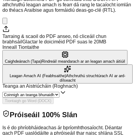
athchruthú leagan amach is fearr dá rang le tacaíocht iomlán
do théacs Araibise agus formáidiú deas-go-clé (RTL).
Tarraing & scaoil do PDF anseo, nó cliceáil chun
brabhsáil
Glactar le doiciméid PDF suas le 20MB
Inneall Tiontaithe
Caighdeánach (Tapa)
Rindreáil meandarach ar an leagan amach áitiúil
Leagan Amach AI (Feabhsaithe)
Athchruthú struchtúrach AI ar ard-
dílseacht
Teanga an Aistriúcháin (Roghnach)
Tiontaigh go Word (DOCX)
Próiseáil 100% Slán
Is é do phríobháideachas ár bpríomhthosaíocht. Déantar
gach PDF uaslódáilte a phróiseáil thar naisc shlána SSL