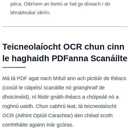
póca. Oibríonn an tiontú ar fad go díreach i do
bhrabhsálaí idirlín.
Teicneolaíocht OCR chun cinn
le haghaidh PDFanna Scanáilte
Má tá PDF agat nach bhfuil ann ach pictiúir de théacs
(cosúil le cáipéisí scanáilte nó grianghraif de
dhoiciméid), ní féidir gnáth-théacs a chóipeáil nó a
roghnú uaidh. Chun cabhrú leat, tá teicneolaíocht
OCR (Aithint Optúil Carachtar) den chéad scoth
comhtháite againn inár gcóras.