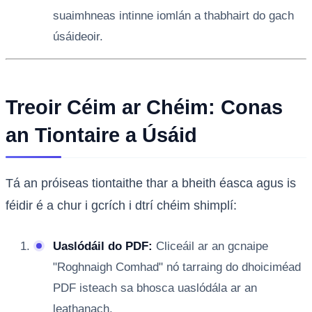
suaimhneas intinne iomlán a thabhairt do gach
úsáideoir.
Treoir Céim ar Chéim: Conas
an Tiontaire a Úsáid
Tá an próiseas tiontaithe thar a bheith éasca agus is
féidir é a chur i gcrích i dtrí chéim shimplí:
Uaslódáil do PDF:
Cliceáil ar an gcnaipe
"Roghnaigh Comhad" nó tarraing do dhoiciméad
PDF isteach sa bhosca uaslódála ar an
leathanach.