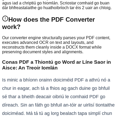
agus iad a chriptiú go hiomlán. Scriostar comhaid go buan
dár bhfreastalaithe go huathoibríoch tar éis 2 uair an chloig.
How does the PDF Converter
work?
Our converter engine structurally parses your PDF content,
executes advanced OCR on text and layouts, and
reconstructs them cleanly inside a DOCX format while
preserving document styles and alignments.
Conas PDF a Thiontú go Word ar Líne Saor in
Aisce: An Treoir Iomlán
Is minic a bhíonn orainn doiciméid PDF a athrú nó a
chur in eagar, ach tá a fhios ag gach duine go bhfuil
sé thar a bheith deacair oibriú le comhaid PDF go
díreach. Sin an fáth go bhfuil an-tóir ar uirlisí tiontaithe
doiciméad. Má tá tú ag lorg bealach tapa simplí chun