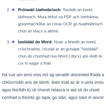
Próiseáil Uathoibríoch:
Tosóidh an tiontú
láithreach. Mura bhfuil sa PDF ach íomhánna,
gníomhachtófar an córas OCR go huathoibríoch
chun an téacs a aithint.
Íoslódáil do Word:
Nuair a bheidh an tiontú
críochnaithe, cliceáil ar an gcnaipe "Íoslódáil"
chun do chomhad nua Word (.docx) atá réidh le
cur in eagar a fháil.
Ná cuir am amú níos mó ag iarraidh doiciméid fhada a
chlóscríobh arís de láimh. Bain triail as ár n-uirlis inniu
agus feicfidh tú cé chomh héasca is atá sé do chuid
comhad a thiontú go tapa, go slán, agus saor in aisce!