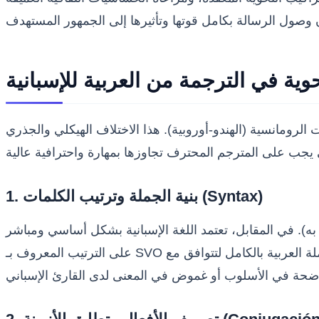
حوية في الترجمة من العربية للإسبانية
غات الرومانسية (الهندو-أوروبية). هذا الاختلاف الهيكلي والجذري
1. بنية الجملة وترتيب الكلمات (Syntax)
ل به). في المقابل، تعتمد اللغة الإسبانية بشكل أساسي ومباشر
على الترتيب المعروف بـ SVO أي (فاعل + فعل + مفعول به). عند القيام بعملية الترجمة من العربية إلى الإسبانية، يتعين على المترجم إعادة هيكلة الجملة العربية بالكامل لتتوافق مع