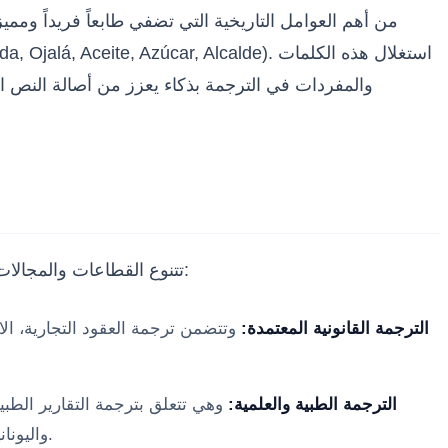
من أهم العوامل التاريخية التي تضفي طابعاً فريداً ومميز
والمفردات في الترجمة بذكاء يعزز من أصالة النص ال
تتنوع القطاعات والمجالات التي تعتمد بكثافة على نقل المحتوى بين هاتين اللغتين، وكل قطاع يتطلب قاموساً مصطلحياً متخصصاً ومنهجية عمل دقيقة:
الترجمة القانونية المعتمدة:
وتتضمن ترجمة العقود التجارية، الا
الترجمة الطبية والعلمية:
وهي تتعلق بترجمة التقارير الطبية
واليونانية المشتركة في المجال الطبي، مع ضرورة الالتزام الصارم بمعايير منظمة الصحة العالمية في صياغة المحتوى لضمان السلامة.