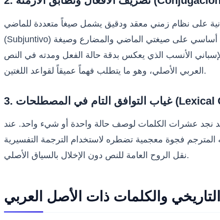
أزمنة (Conjugación de Verbos)
قد ودقيق يشمل صيغاً متعددة للماضي (مثل Pretérito Perfecto و Pretérito Indefinido و Pretérito Imperfecto)، بالإضافة إلى صيغة الشك
(Subjuntivo) التي تُستخدم بكثرة للتعبير عن الرغبات، الشكوك، أو الاحتمالات غير المؤكدة. في الجانب الآخر، تعتمد اللغة العربية بشكل أساسي على صيغتي الماضي والمضارع وصيغة
الإسباني الأنسب الذي يعكس بدقة حالة الفعل ومدته في النص
العربي الأصلي، وهو ما يتطلب فهماً عميقاً لقواعد اللغتين.
تام في المصطلحات (Lexical Gaps)
حيث قد نجد عشرات الكلمات لوصف حالة واحدة أو شيء واحد. عند
طره لاستخدام الترجمة التفسيرية (Paraphrasing) أو استعارة مصطلحات بديلة قادرة على
نقل الروح العامة للنص دون الإخلال بالسياق الأصلي.