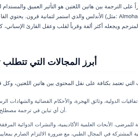
اً على الترجمة بين هاتين اللغتين هو التأثير العميق والمستدام 
الأندلس والذي استمر لثمانية قرون. يحتوي القاموس الإسباني الحديث على آلاف
مترجم ويجعله أكثر ألفة وقرباً لقلب وعقل القارئ الإسباني، ك
أبرز المجالات التي تتطلب ت
تفاقيات الدولية، وثائق الهجرة، والأحكام القضائية والشهادات ال
أن أي تباين في ترجمة مصطلح قانوني قد يترتب عليه تبعات قانونية أو مالية خطيرة للعميل.
 للمرضى، الأبحاث العلمية الأكاديمية، والنشرات الدوائية المرفق