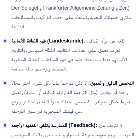
Der Spiegel و Frankfurter Allgemeine Zeitung و Zeit)
ستثري حصيلتك اللغوية وتطلعك على أحدث التراكيب والمصطلحات
الدارجة.
اللغة هي مرآة الثقافة.
فهم الثقافة الألمانية (Landeskunde):
تعرف بعمق على العادات، التقاليد، النظام السياسي، والتاريخ
الألماني، فهذا سيساعدك حتماً في فهم السياقات الخفية، السخرية
المبطنة، وترجمتها بدقة متناهية.
التخصص الدقيق والعميق:
لا تكن مترجماً عاماً لكل شيء. اختر مجالاً
واحداً أو مجالين (مثل الترجمة القانونية، المالية، أو الطبية) وتعمق
فيهما بشكل احترافي. التخصص يجعلك خبيراً لا يُشق له غبار ويرفع
من قيمتك التسعيرية في سوق الترجمة.
لا تتوقف عن
الممارسة وتلقي التغذية الراجعة (Feedback):
التدريب. ترجم نصوصاً متنوعة باستمرار واطلب من زملائك المترجمين