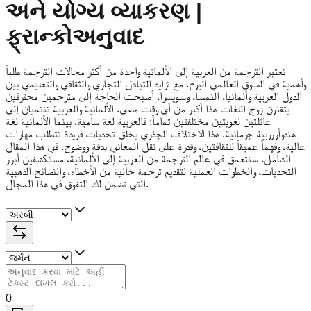
અને યોગ્ય વ્યાકરણ |
ફ્રાન્કોઅનુવાદ
تعتبر الترجمة من العربية إلى الألمانية واحدة من أكثر مجالات الترجمة طلباً
وأهمية في السوق العالمي اليوم. مع تزايد التبادل التجاري والثقافي والتعليمي بين
الدول العربية وألمانيا، النمسا، وسويسرا، أصبحت الحاجة إلى مترجمين محترفين
يتقنون زوج اللغات هذا أكبر من أي وقت مضى. الألمانية والعربية تنتميان إلى
عائلتين لغويتين مختلفتين تماماً؛ فالعربية لغة سامية، بينما الألمانية لغة
هندوأوروبية جرمانية. هذا الاختلاف الجذري يخلق تحديات فريدة تتطلب مهارات
عالية، وفهماً عميقاً للثقافتين، وقدرة على نقل المعاني بدقة ووضوح. في هذا المقال
الشامل، سنتعمق في عالم الترجمة من العربية إلى الألمانية، مستكشفين أبرز
التحديات، والخطوات العملية لتقديم ترجمة خالية من الأخطاء، والنصائح الذهبية
التي تضمن لك التفوق في هذا المجال.
0