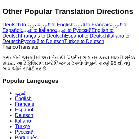
Other Popular Translation Directions
العربية to
العربية to Français
العربية to English
Deutsch to العربية
English to
العربية to Русский
العربية to Italiano
Español
Deutsch
Français to Deutsch
Español to Deutsch
Italiano to
Deutsch
Русский to Deutsch
Türkçe to Deutsch
Franco
Translate
ફ્રાન્કોને અરબીમાં અને તેનાથી વિપરીત ભાષાંતર કરવા માટેની શ્રેષ્ઠ
સાઇટ. આર્ટિફિશિયલ ઇન્ટેલિજન્સ ટેક્નોલોજીને કારણે 95 થી વધુ
ભાષાઓને સપોર્ટ કરે છે.
Popular Languages
العربية
English
Français
Español
Deutsch
Italiano
Türkçe
Русский
Português