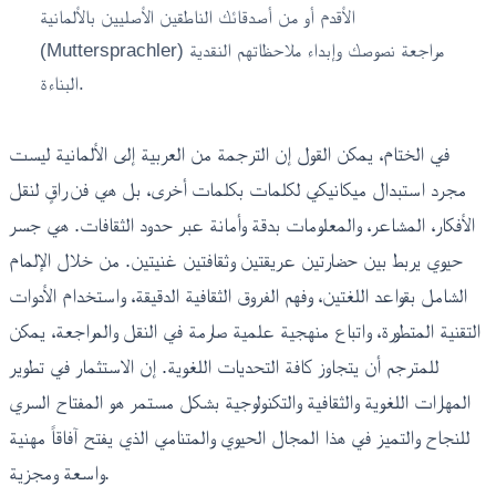
الأقدم أو من أصدقائك الناطقين الأصليين بالألمانية
(Muttersprachler) مراجعة نصوصك وإبداء ملاحظاتهم النقدية
البناءة.
في الختام، يمكن القول إن الترجمة من العربية إلى الألمانية ليست
مجرد استبدال ميكانيكي لكلمات بكلمات أخرى، بل هي فن راقٍ لنقل
الأفكار، المشاعر، والمعلومات بدقة وأمانة عبر حدود الثقافات. هي جسر
حيوي يربط بين حضارتين عريقتين وثقافتين غنيتين. من خلال الإلمام
الشامل بقواعد اللغتين، وفهم الفروق الثقافية الدقيقة، واستخدام الأدوات
التقنية المتطورة، واتباع منهجية علمية صارمة في النقل والمراجعة، يمكن
للمترجم أن يتجاوز كافة التحديات اللغوية. إن الاستثمار في تطوير
المهارات اللغوية والثقافية والتكنولوجية بشكل مستمر هو المفتاح السري
للنجاح والتميز في هذا المجال الحيوي والمتنامي الذي يفتح آفاقاً مهنية
واسعة ومجزية.