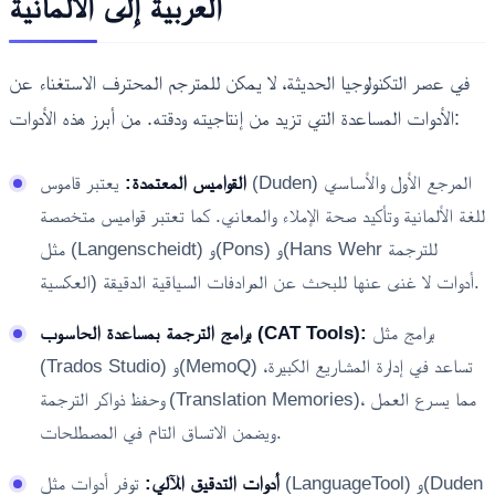
العربية إلى الألمانية
في عصر التكنولوجيا الحديثة، لا يمكن للمترجم المحترف الاستغناء عن
الأدوات المساعدة التي تزيد من إنتاجيته ودقته. من أبرز هذه الأدوات:
القواميس المعتمدة:
يعتبر قاموس (Duden) المرجع الأول والأساسي
للغة الألمانية وتأكيد صحة الإملاء والمعاني. كما تعتبر قواميس متخصصة
مثل (Langenscheidt) و(Pons) و(Hans Wehr للترجمة
العكسية) أدوات لا غنى عنها للبحث عن المرادفات السياقية الدقيقة.
برامج مثل
برامج الترجمة بمساعدة الحاسوب (CAT Tools):
(Trados Studio) و(MemoQ) تساعد في إدارة المشاريع الكبيرة،
وحفظ ذواكر الترجمة (Translation Memories)، مما يسرع العمل
ويضمن الاتساق التام في المصطلحات.
أدوات التدقيق الآلي:
توفر أدوات مثل (LanguageTool) و(Duden