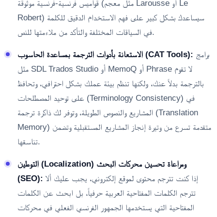
قواميس فرنسية-فرنسية موثوقة (مثل معجم Larousse أو Le
Robert) سيساعدك بشكل كبير على فهم الاستخدام الدقيق للكلمة
في السياقات المختلفة والتأكد من ملاءمتها للنص.
برامج
الاستعانة بأدوات الترجمة بمساعدة الحاسوب (CAT Tools):
مثل SDL Trados Studio أو MemoQ أو Phrase لا تقوم
بالترجمة بدلاً عنك، ولكنها تنظم بيئة عملك بشكل احترافي، وتحافظ
على توحيد المصطلحات (Terminology Consistency) في
المشاريع والنصوص الطويلة، وتوفر لك ذاكرة ترجمة (Translation
Memory) متقدمة تسرع من وتيرة إنجاز المشاريع المستقبلية وتضمن
تناسقها.
التوطين (Localization) ومراعاة تحسين محركات البحث
إذا كنت تترجم محتوى لموقع إلكتروني، يجب عليك ألا
(SEO):
تترجم الكلمات المفتاحية العربية حرفياً، بل ابحث عن الكلمات
المفتاحية التي يستخدمها الجمهور الفرنسي الفعلي في محركات