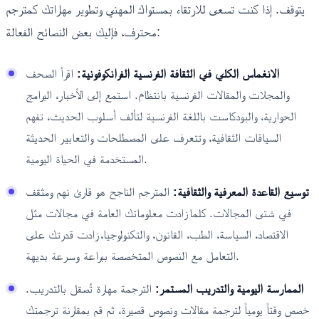
يتوقف. إذا كنت تسعى للارتقاء بمستواك المهني وتطوير مهاراتك كمترجم
محترف، فإليك بعض النصائح الفعالة:
الانغماس الكلي في الثقافة الفرنسية الفرانكوفونية:
اقرأ الصحف
والمجلات والمقالات الفرنسية بانتظام. استمع إلى الأخبار، البرامج
الحوارية، والبودكاست باللغة الفرنسية لتألف أسلوب الحديث، تفهم
السياقات الثقافية، وتتعرف على المصطلحات والتعابير الحديثة
المستخدمة في الحياة اليومية.
توسيع القاعدة المعرفية والثقافية:
المترجم الناجح هو قارئ نهم ومثقف
في شتى المجالات. كلما زادت معلوماتك العامة في مجالات مثل
الاقتصاد، السياسة، الطب، القانون، والتكنولوجيا، زادت قدرتك على
التعامل مع النصوص المتخصصة ببراعة وسرعة بديهة.
الممارسة اليومية والتدريب المستمر:
الترجمة مهارة تُصقل بالتدريب.
خصص وقتاً يومياً لترجمة مقالات ونصوص قصيرة، ثم قم بمقارنة ترجمتك