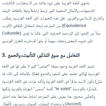
تحتوي اللغة العربية على ثروة هائلة من الاستعارات، الكنايات،
التشبيهات، والأمثال الشعبية التي ترتبط ارتباطاً وثيقاً بالثقافة، البيئة،
والتاريخ الإسلامي والعربي. نقل هذه التعبيرات إلى اللغة الفرنسية يتطلب
من المترجم إيجاد المعادل الثقافي الأقرب (Équivalence
Culturelle) بدلاً من اللجوء إلى الترجمة الحرفية، التي غالباً ما تؤدي
إلى تشويه المعنى وجعله مبهماً أو مثيراً للسخرية للقارئ الفرنسي.
3. التعامل مع صيغ التذكير، التأنيث، والجمع
تتميز اللغة العربية بوجود صيغة "المثنى" التي لا نظير لها في اللغة
الفرنسية (والتي تعتمد على المفرد والجمع فقط). بالإضافة إلى ذلك، قد
يكون الاسم مذكراً في اللغة العربية ولكنه مؤنث في اللغة الفرنسية (مثل
كلمة "شمس" المؤنثة بالعربية ولكنها "le soleil" مذكرة بالفرنسية)،
والعكس صحيح. هذا يفرض على المترجم انتباهاً مضاعفاً عند اختيار
واستخدام الصفات، الضمائر، وتصريف الأفعال (Accord).