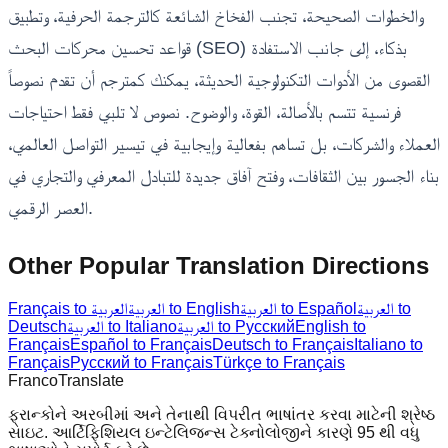
والخطوات الصحيحة، تجنب الفخاخ الشائعة كالترجمة الحرفية، وتطبيق
قواعد تحسين محركات البحث (SEO) بذكاء، إلى جانب الاستفادة
القصوى من الأدوات التكنولوجية الحديثة، يمكنك كمترجم أن تقدم نصوصاً
فرنسية تتسم بالأصالة، القوة، والوضوح. نصوص لا تلبي فقط احتياجات
العملاء والشركات، بل تساهم بفعالية وإيجابية في تيسير التواصل العالمي،
بناء الجسور بين الثقافات، وفتح آفاق جديدة للتبادل المعرفي والتجاري في
العصر الرقمي.
Other Popular Translation Directions
العربية to
العربية to Español
العربية to English
Français to العربية
English to
العربية to Русский
العربية to Italiano
Deutsch
Français
Español to Français
Deutsch to Français
Italiano to
Français
Русский to Français
Türkçe to Français
Franco
Translate
ફ્રાન્કોને અરબીમાં અને તેનાથી વિપરીત ભાષાંતર કરવા માટેની શ્રેષ્ઠ
સાઇટ. આર્ટિફિશિયલ ઇન્ટેલિજન્સ ટેક્નોલોજીને કારણે 95 થી વધુ