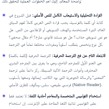
واضحة المعالم. إليك أهم الخطوات العملية لتحقيق ذلك:
القراءة التحليلية والاستيعاب الكامل للنص الأصلي:
قبل الشروع في
كتابة أي كلمة بالفرنسية، يجب قراءة النص العربي كاملاً لفهم السياق
العام، النبرة المستخدمة، والهدف التسويقي أو الإعلامي من النص. هل
هو نص تسويقي جذاب؟ هل هو مستند قانوني صارم؟ أم مقال صحفي؟
كل نوع وتخصص يتطلب أسلوباً ومفردات مختلفة تماماً في الترجمة.
الابتعاد التام عن فخ الترجمة الحرفية:
الترجمة الحرفية (كلمة بكلمة)
هي العدو الأول للمترجم الناجح، وهي ما يفرق بين المترجم البشري
المحترف وأدوات الترجمة الآلية البسيطة. ركز دائماً على ترجمة
"المعنى" والرسالة الجوهرية التي يود الكاتب إيصالها، وصغها بأسلوب
فرنسي طبيعي، سلس، ومألوف للقارئ الأصلي (Native Reader).
استخدام القواميس المتخصصة والمعاجم أحادية اللغة:
لا تعتمد فقط
على القواميس ثنائية اللغة المتاحة على الإنترنت. إن استخدام