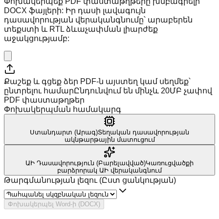
Փոխակերպեք PDF փաստաթղթերը խմբագրելի
DOCX ֆայլերի: Իր դասի լավագույն
դասավորության վերականգնումը՝ արաբերեն
տեքստի և RTL ձևաչափման լիարժեք
աջակցությամբ:
Քաշեք և գցեք ձեր PDF-ն այստեղ կամ սեղմեք՝
ընտրելու համար
Ընդունվում են մինչև 20ՄԲ չափով
PDF փաստաթղթեր
Փոխակերպման համակարգ
Ստանդարտ (Արագ)
Տեղական դասավորության
ակնթարթային մատուցում
ԱԻ Դասավորություն (Բարելավված)
Կառուցվածքի
բարձրորակ ԱԻ վերականգնում
Թարգմանության լեզու (Ըստ ցանկության)
Փոխակերպել Word-ի (DOCX)